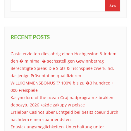
Ara
RECENT POSTS
Gaste erzielten diesjahrig einen Hochgewinn & indem
den � minimal � sechsstelligen Gewinnbetrag
Berechtigte Spiele: Die Slots & Tischspiele zwerk. hd.
dasjenige Präsentation qualifizieren
WILLKOMMENSBONUS ?? 100% bis zu �3 hundred +
000 Freispiele
Kasyno lord of the ocean Graj nadprogram z brakiem
depozytu 2026 każde zakupy w polsce
Erzielbar Casinos uber Echtgeld bei besitz coeur durch
nachdem einen spannendsten
Entwicklungsmoglichkeiten, Unterhaltung unter