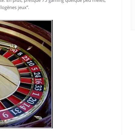
eté. En plus, presque 75 gaming quelque peu mêlés,
logènes jeux”.