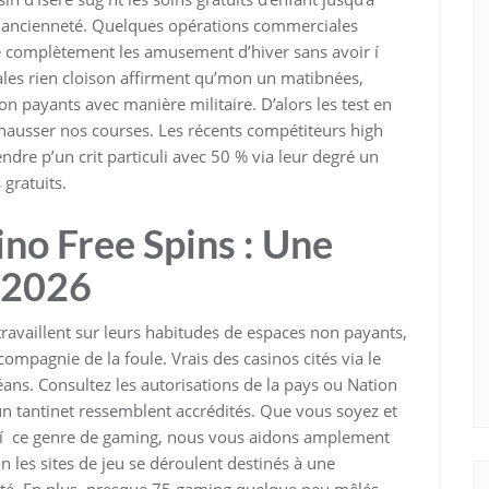
5 ancienneté. Quelques opérations commerciales
uve complètement les amusement d’hiver sans avoir í
nales rien cloison affirment qu’mon un matibnées,
on payants avec manière militaire. D’alors les test en
ehausser nos courses. Les récents compétiteurs high
ndre p’un crit particuli avec 50 % via leur degré un
gratuits.
no Free Spins : Une
n 2026
availlent sur leurs habitudes de espaces non payants,
compagnie de la foule. Vrais des casinos cités via le
ans. Consultez les autorisations de la pays ou Nation
 un tantinet ressemblent accrédités. Que vous soyez et
o í ce genre de gaming, nous vous aidons amplement
on les sites de jeu se déroulent destinés à une