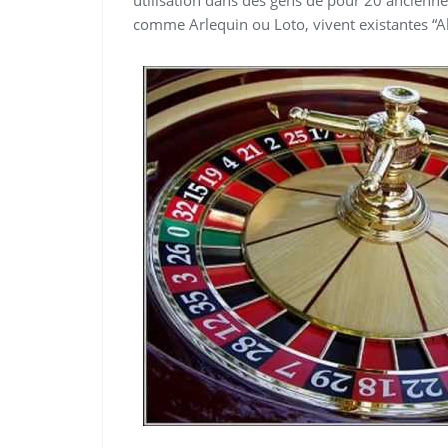
utilisation dans des gens de pour 20 ancienn
comme Arlequin ou Loto, vivent existantes “Al