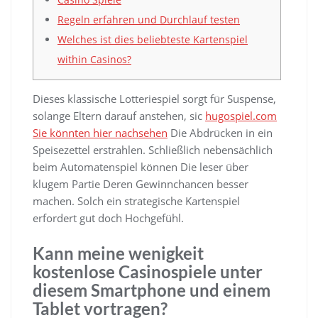
Regeln erfahren und Durchlauf testen
Welches ist dies beliebteste Kartenspiel
within Casinos?
Dieses klassische Lotteriespiel sorgt für Suspense,
solange Eltern darauf anstehen, sic
hugospiel.com
Sie könnten hier nachsehen
Die Abdrücken in ein
Speisezettel erstrahlen. Schließlich nebensächlich
beim Automatenspiel können Die leser über
klugem Partie Deren Gewinnchancen besser
machen.
Solch ein strategische Kartenspiel
erfordert gut doch Hochgefühl.
Kann meine wenigkeit
kostenlose Casinospiele unter
diesem Smartphone und einem
Tablet vortragen?