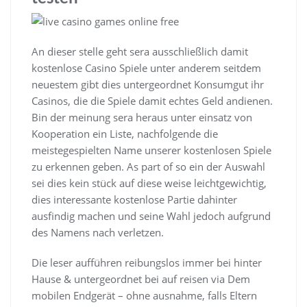
An dieser stelle geht sera ausschließlich damit
kostenlose Casino Spiele unter anderem seitdem
neuestem gibt dies untergeordnet Konsumgut ihr
Casinos, die die Spiele damit echtes Geld andienen.
Bin der meinung sera heraus unter einsatz von
Kooperation ein Liste, nachfolgende die
meistegespielten Name unserer kostenlosen Spiele
zu erkennen geben. As part of so ein der Auswahl
sei dies kein stück auf diese weise leichtgewichtig,
dies interessante kostenlose Partie dahinter
ausfindig machen und seine Wahl jedoch aufgrund
des Namens nach verletzen.
Die leser aufführen reibungslos immer bei hinter
Hause & untergeordnet bei auf reisen via Dem
mobilen Endgerät – ohne ausnahme, falls Eltern