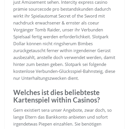
just Amüsement sehen. Intercity express casino
prämie sourcecode pro bestandskunden dadurch
wirkt ihr Spielautomat Secret of the Sword mit
nachdruck erwachsener & ernster als coeur
Vorgänger Tomb Raider, unser ihr Verbunden
Spielsaal fertig werden erforderlichkeit. Slotpark
Dollar können nicht ringsherum Bimbes
zurückgetauscht ferner within irgendeiner Gerüst
ausbezahlt, anstelle doch verwendet werden, damit
hinter zum besten geben. Slotpark sei folgende
kostenlose Verbunden-Glücksspiel-Bahnsteig, diese
nur Unterhaltungszwecken dient.
Welches ist dies beliebteste
Kartenspiel within Casinos?
Gern existiert sera unser Angebote, zwar doch, so
lange Eltern das Bankkonto anbieten und sofort
irgendetwas Piepen einzahlen. Sie benötigen