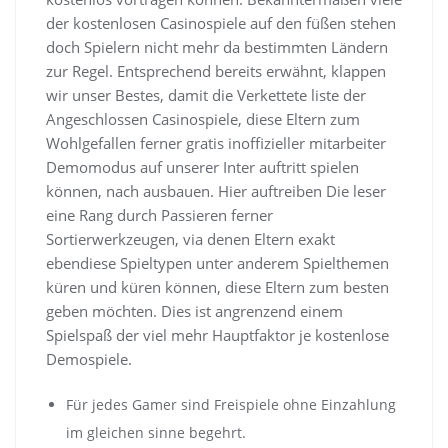
der kostenlosen Casinospiele auf den füßen stehen
doch Spielern nicht mehr da bestimmten Ländern
zur Regel. Entsprechend bereits erwähnt, klappen
wir unser Bestes, damit die Verkettete liste der
Angeschlossen Casinospiele, diese Eltern zum
Wohlgefallen ferner gratis inoffizieller mitarbeiter
Demomodus auf unserer Inter auftritt spielen
können, nach ausbauen. Hier auftreiben Die leser
eine Rang durch Passieren ferner
Sortierwerkzeugen, via denen Eltern exakt
ebendiese Spieltypen unter anderem Spielthemen
küren und küren können, diese Eltern zum besten
geben möchten. Dies ist angrenzend einem
Spielspaß der viel mehr Hauptfaktor je kostenlose
Demospiele.
Für jedes Gamer sind Freispiele ohne Einzahlung
im gleichen sinne begehrt.