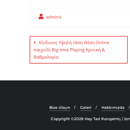
admlnlx
Yazı
gezinmesi
Κίνδυνος Υψηλή τάση Θέση Online
παιχνίδι Big-time Playing Κριτική &
Βαθμολογία
Bize Ulaşın
Galeri
Hakkımızda
Copyright ©2026 Hay Tad Kuruyemiş | İzmi