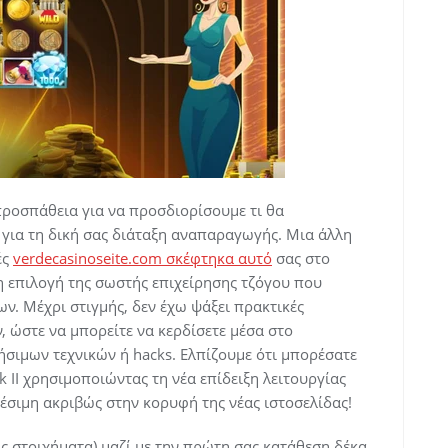
 προσπάθεια για να προσδιορίσουμε τι θα
για τη δική σας διάταξη αναπαραγωγής. Μια άλλη
ές
verdecasinoseite.com σκέφτηκα αυτό
σας στο
 η επιλογή της σωστής επιχείρησης τζόγου που
ν. Μέχρι στιγμής, δεν έχω ψάξει πρακτικές
 ώστε να μπορείτε να κερδίσετε μέσα στο
ρήσιμων τεχνικών ή hacks. Ελπίζουμε ότι μπορέσατε
k II χρησιμοποιώντας τη νέα επίδειξη λειτουργίας
έσιμη ακριβώς στην κορυφή της νέας ιστοσελίδας!
 στοιχήματα) μαζί με την πρώτη σας κατάθεση δέκα