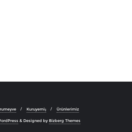
rumeyve
Kuruyemiş
Ürünlerimiz
ordPress
&
Designed by
Bizberg Themes