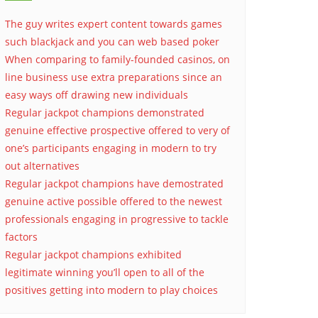
The guy writes expert content towards games
such blackjack and you can web based poker
When comparing to family-founded casinos, on
line business use extra preparations since an
easy ways off drawing new individuals
Regular jackpot champions demonstrated
genuine effective prospective offered to very of
one’s participants engaging in modern to try
out alternatives
Regular jackpot champions have demostrated
genuine active possible offered to the newest
professionals engaging in progressive to tackle
factors
Regular jackpot champions exhibited
legitimate winning you’ll open to all of the
positives getting into modern to play choices