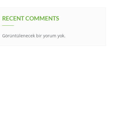
RECENT COMMENTS
Görüntülenecek bir yorum yok.