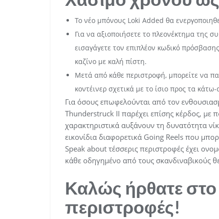
Το νέο μπόνους Loki Added θα ενεργοποιηθε
Για να αξιοποιήσετε το πλεονέκτημα της σ
εισαγάγετε τον επιπλέον κωδικό πρόσβασης
καζίνο με καλή πίστη.
Μετά από κάθε περιστροφή, μπορείτε να πα
κοντέινερ σχετικά με το ίσιο προς τα κάτω
Για όσους επωφελούνται από τον ενθουσιασμ
Thunderstruck II παρέχει επίσης κέρδος, με 
χαρακτηριστικά αυξάνουν τη δυνατότητα νί
εικονίδια διαφορετικά Going Reels που μπορ
Speak about τέσσερις περιστροφές έχει ονο
κάθε οδηγημένο από τους σκανδιναβικούς θ
Καλώς ήρθατε στο 
περιστροφές!