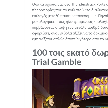
Όλα τα σχόλιά μας στο Thunderstruck Ports
πληροφορίες που το καθιστούν το διαδικτυακ
επιλογές μεταξύ παικτών παγκοσμίως. Πηγαί
μυθολογήσετε τους ηλεκτρισμένους κουλοχέρ
λαμβάνοντας υπόψη τον μεγάλο αριθμό δυνατ
σφυρίξετε, αναμφίβολα αξίζει να το δοκιμά
εμφανίζεται απλώς όποτε λιγότερο από το 6
100 τοις εκατό δω
Trial Gamble