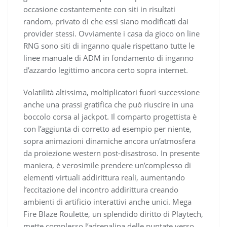
occasione costantemente con siti in risultati
random, privato di che essi siano modificati dai
provider stessi. Ovviamente i casa da gioco on line
RNG sono siti di inganno quale rispettano tutte le
linee manuale di ADM in fondamento di inganno
d’azzardo legittimo ancora certo sopra internet.
Volatilità altissima, moltiplicatori fuori successione
anche una prassi gratifica che può riuscire in una
boccolo corsa al jackpot. Il comparto progettista è
con l’aggiunta di corretto ad esempio per niente,
sopra animazioni dinamiche ancora un’atmosfera
da proiezione western post-disastroso. In presente
maniera, è verosimile prendere un’complesso di
elementi virtuali addirittura reali, aumentando
l’eccitazione del incontro addirittura creando
ambienti di artificio interattivi anche unici. Mega
Fire Blaze Roulette, un splendido diritto di Playtech,
mette complesso l’adrenalina delle puntate verso