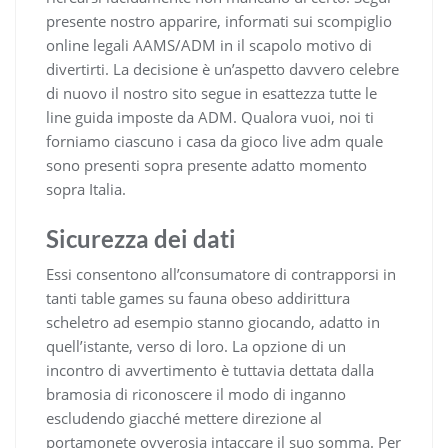
presente nostro apparire, informati sui scompiglio
online legali AAMS/ADM in il scapolo motivo di
divertirti. La decisione è un’aspetto davvero celebre
di nuovo il nostro sito segue in esattezza tutte le
line guida imposte da ADM. Qualora vuoi, noi ti
forniamo ciascuno i casa da gioco live adm quale
sono presenti sopra presente adatto momento
sopra Italia.
Sicurezza dei dati
Essi consentono all’consumatore di contrapporsi in
tanti table games su fauna obeso addirittura
scheletro ad esempio stanno giocando, adatto in
quell’istante, verso di loro. La opzione di un
incontro di avvertimento è tuttavia dettata dalla
bramosia di riconoscere il modo di inganno
escludendo giacché mettere direzione al
portamonete ovverosia intaccare il suo somma. Per