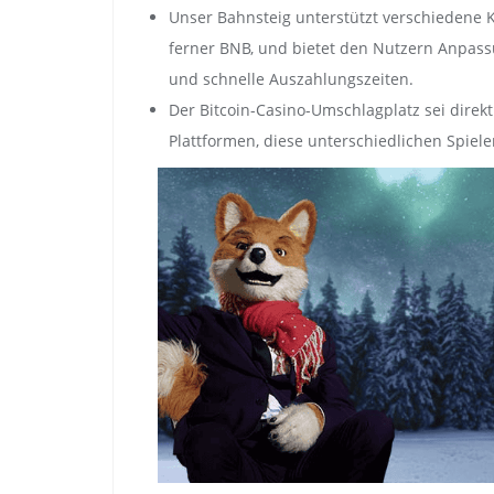
Unser Bahnsteig unterstützt verschiedene 
ferner BNB, und bietet den Nutzern Anpass
und schnelle Auszahlungszeiten.
Der Bitcoin-Casino-Umschlagplatz sei direk
Plattformen, diese unterschiedlichen Spiel