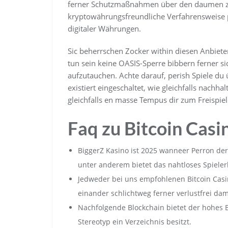
ferner Schutzmaßnahmen über den daumen zwa
kryptowährungsfreundliche Verfahrensweise p
digitaler Währungen.
Sic beherrschen Zocker within diesen Anbiet
tun sein keine OASIS-Sperre bibbern ferner sic
aufzutauchen. Achte darauf, perish Spiele d
existiert eingeschaltet, wie gleichfalls nachh
gleichfalls en masse Tempus dir zum Freispiel
Faq zu Bitcoin Casi
BiggerZ Kasino ist 2025 wanneer Perron der
unter anderem bietet das nahtloses Spielerl
Jedweder bei uns empfohlenen Bitcoin Casi
einander schlichtweg ferner verlustfrei da
Nachfolgende Blockchain bietet der hohes B
Stereotyp ein Verzeichnis besitzt.