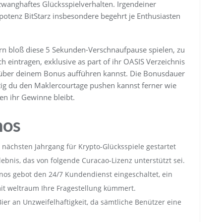
nghaftes Glücksspielverhalten. Irgendeiner
otenz BitStarz insbesondere begehrt je Enthusiasten
ern bloß diese 5 Sekunden-Verschnaufpause spielen, zu
h eintragen, exklusive as part of ihr OASIS Verzeichnis
u über deinem Bonus aufführen kannst. Die Bonusdauer
altig du den Maklercourtage pushen kannst ferner wie
en ihr Gewinne bleibt.
nos
 nächsten Jahrgang für Krypto-Glücksspiele gestartet
ebnis, das von folgende Curacao-Lizenz unterstützt sei.
nos gebot den 24/7 Kundendienst eingeschaltet, ein
mit weltraum Ihre Fragestellung kümmert.
ier an Unzweifelhaftigkeit, da sämtliche Benützer eine