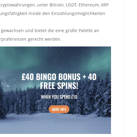
Kryptowährungen, unter Bitcoin, USDT, Ethereum, XRP
ungsfähigkeit inside den Einzahlungsmöglichkeiten
t gewachsen und bietet die eine große Palette an
erpräferenzen gerecht werden.