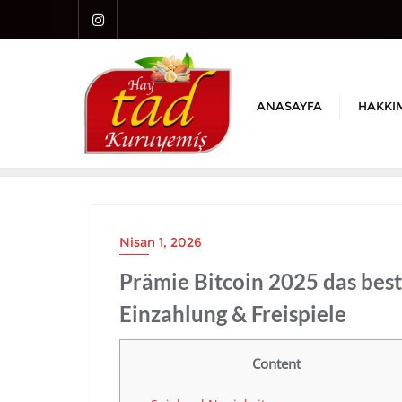
Skip
to
content
ANASAYFA
HAKKI
Nisan 1, 2026
Prämie Bitcoin 2025 das best
Einzahlung & Freispiele
Content