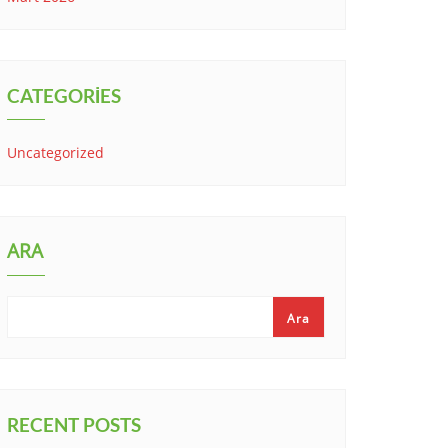
CATEGORIES
Uncategorized
ARA
Ara
RECENT POSTS