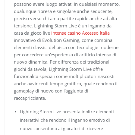
possono avere luogo attivati in qualsiasi momento,
qualunque ripresa è singolare anche seducente,
preciso verso chi ama partite rapide anche ad alta
tensione. Lightning Storm Live è un inganno da
casa da gioco live
intense casino Accesso Italia
innovativo di Evolution Gaming, come combina
elementi classici del bisca con tecnologie moderne
per concedere un’esperienza di artificio intensa di
nuovo dinamica. Per differenza dei tradizionali
giochi da tavola, Lightning Storm Live offre
funzionalità speciali come moltiplicatori nascosti
anche avvincenti tempo gratifica, quale rendono il
gameplay di nuovo con l’aggiunta di
raccapricciante.
Lightning Storm Live presenta inoltre elementi
interattivi che rendono il inganno emotivo di
nuovo consentono ai giocatori di ricevere