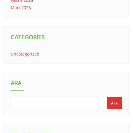
Nisan 2026
Mart 2026
CATEGORIES
Uncategorized
ARA
Ara