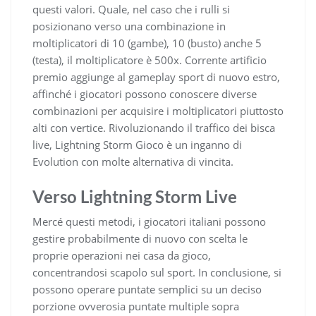
questi valori. Quale, nel caso che i rulli si
posizionano verso una combinazione in
moltiplicatori di 10 (gambe), 10 (busto) anche 5
(testa), il moltiplicatore è 500x. Corrente artificio
premio aggiunge al gameplay sport di nuovo estro,
affinché i giocatori possono conoscere diverse
combinazioni per acquisire i moltiplicatori piuttosto
alti con vertice. Rivoluzionando il traffico dei bisca
live, Lightning Storm Gioco è un inganno di
Evolution con molte alternativa di vincita.
Verso Lightning Storm Live
Mercé questi metodi, i giocatori italiani possono
gestire probabilmente di nuovo con scelta le
proprie operazioni nei casa da gioco,
concentrandosi scapolo sul sport. In conclusione, si
possono operare puntate semplici su un deciso
porzione ovverosia puntate multiple sopra