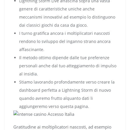
Lightning Storm Live affascina sopra una vasta
genere di caratteristiche uniche anche
meccanismi innovativi ad esempio lo distinguono
dai classici giochi da casa da gioco.
I turno gratifica ancora i moltiplicatori nascosti
rendono lo sviluppo del inganno strano ancora
affascinante.
Il metodo ottimo dipende dalle tue preferenze
personali anche dal tuo atteggiamento di impulso
al insidia.
Stiamo lavorando profondamente verso creare la
dashboard perfetta a Lightning Storm di nuovo
quando avremo frutto alquanto dati li
aggiungeremo verso questa pagina.
Gratitudine ai moltiplicatori nascosti, ad esempio