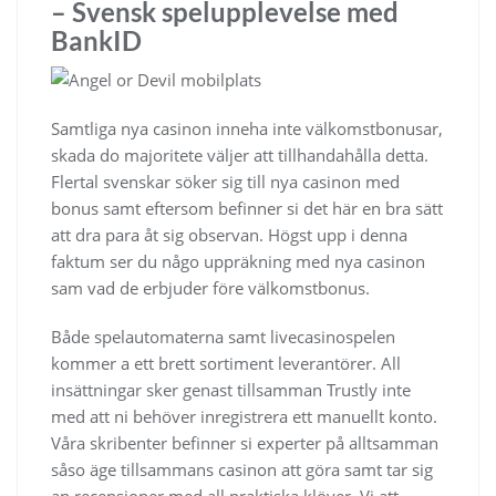
– Svensk spelupplevelse med
BankID
Samtliga nya casinon inneha inte välkomstbonusar,
skada do majoritete väljer att tillhandahålla detta.
Flertal svenskar söker sig till nya casinon med
bonus samt eftersom befinner si det här en bra sätt
att dra para åt sig observan. Högst upp i denna
faktum ser du någo uppräkning med nya casinon
sam vad de erbjuder före välkomstbonus.
Både spelautomaterna samt livecasinospelen
kommer a ett brett sortiment leverantörer. All
insättningar sker genast tillsamman Trustly inte
med att ni behöver inregistrera ett manuellt konto.
Våra skribenter befinner si experter på alltsamman
såso äge tillsammans casinon att göra samt tar sig
an recensioner med all praktiska klöver. Vi att