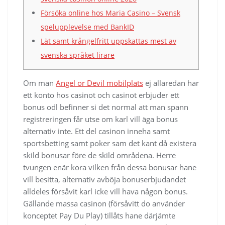
Försöka online hos Maria Casino – Svensk
spelupplevelse med BankID
Lät samt krångelfritt uppskattas mest av
svenska språket lirare
Om man
Angel or Devil mobilplats
ej allaredan har
ett konto hos casinot och casinot erbjuder ett
bonus odl befinner si det normal att man spann
registreringen får utse om karl vill äga bonus
alternativ inte. Ett del casinon inneha samt
sportsbetting samt poker sam det kant då existera
skild bonusar före de skild områdena.
Herre
tvungen enär kora vilken från dessa bonusar hane
vill besitta, alternativ avböja bonuserbjudandet
alldeles försåvit karl icke vill hava någon bonus.
Gällande massa casinon (försåvitt do använder
konceptet Pay Du Play) tillåts hane därjämte