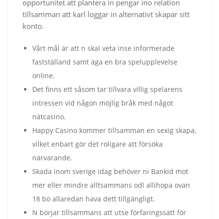
opportunitet att plantera in pengar ino relation
tillsamman att karl loggar in alternativt skapar sitt
konto.
Vårt mål är att n skal veta inse informerade
fastställand samt äga en bra spelupplevelse
online.
Det finns ett såsom tar tillvara villig spelarens
intressen vid någon möjlig bråk med något
nätcasino.
Happy Casino kommer tillsamman en sexig skapa,
vilket enbart gör det roligare att försöka
närvarande.
Skada inom sverige idag behöver ni Bankid mot
mer eller mindre alltsammans odl allihopa ovan
18 bö allaredan hava dett tillgängligt.
N börjar tillsammans att utse förfaringssätt för