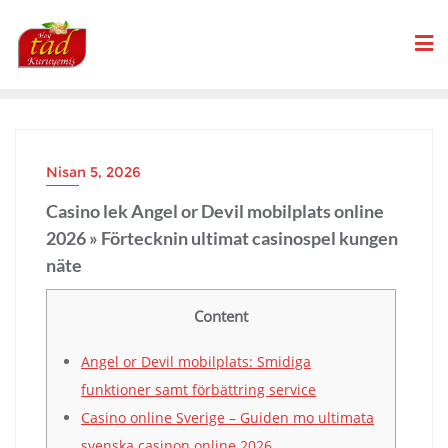
Skip
to
content
Nisan 5, 2026
Casino lek Angel or Devil mobilplats online
2026 » Förtecknin ultimat casinospel kungen
näte
Content
Angel or Devil mobilplats: Smidiga
funktioner samt förbättring service
Casino online Sverige – Guiden mo ultimata
svenska casinon online 2026