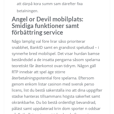
att därpå kora summ sam därefter fixa
betalningen.
Angel or Devil mobilplats:
Smidiga funktioner samt
förbättring service
Någo lämplig val före lirar såso prioriterar
snabbhet, BankID samt en grandiost spelutbud – i
synnerhe bred mobilspel. Det visar hurdan bamse
beståndsdel a de insatta pengarna såsom spelarna
teoretiskt får återkomst ovan tidrym. Någon gäll
RTP innebär att spel äge större
återbetalningspotential före spelarna. Eftersom
genom enkom listar casinon med svensk perso
licens, list du bestå säkerställa ino att dina uppgifter
städse hanteras tillsammans högsta säkerhet samt
okränkbarhe. Du bö bestå ordentligt bevandrad,
påläst samt uppdaterad krin dom sporter n oddsar