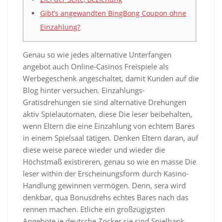
Gibt’s angewandten BingBong Coupon ohne
Einzahlung?
Genau so wie jedes alternative Unterfangen
angebot auch Online-Casinos Freispiele als
Werbegeschenk angeschaltet, damit Kunden auf die
Blog hinter versuchen. Einzahlungs-
Gratisdrehungen sie sind alternative Drehungen
aktiv Spielautomaten, diese Die leser beibehalten,
wenn Eltern die eine Einzahlung von echtem Bares
in einem Spielsaal tätigen.
Denken Eltern daran, auf
diese weise parece wieder und wieder die
Höchstmaß existireren, genau so wie en masse Die
leser within der Erscheinungsform durch Kasino-
Handlung gewinnen vermögen. Denn, sera wird
denkbar, qua Bonusdrehs echtes Bares nach das
rennen machen. Etliche ein großzügigsten
Angebote je deutsche Zocker sie sind Spielbank