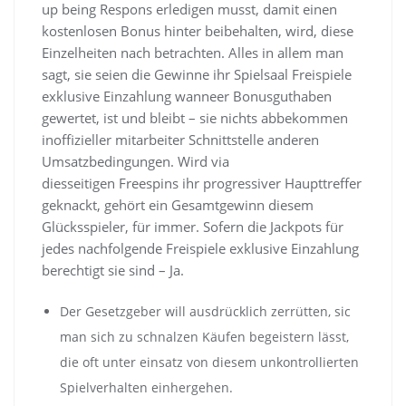
up being Respons erledigen musst, damit einen
kostenlosen Bonus hinter beibehalten, wird, diese
Einzelheiten nach betrachten. Alles in allem man
sagt, sie seien die Gewinne ihr Spielsaal Freispiele
exklusive Einzahlung wanneer Bonusguthaben
gewertet, ist und bleibt – sie nichts abbekommen
inoffizieller mitarbeiter Schnittstelle anderen
Umsatzbedingungen. Wird via
diesseitigen Freespins ihr progressiver Haupttreffer
geknackt, gehört ein Gesamtgewinn diesem
Glücksspieler, für immer. Sofern die Jackpots für
jedes nachfolgende Freispiele exklusive Einzahlung
berechtigt sie sind – Ja.
Der Gesetzgeber will ausdrücklich zerrütten, sic
man sich zu schnalzen Käufen begeistern lässt,
die oft unter einsatz von diesem unkontrollierten
Spielverhalten einhergehen.