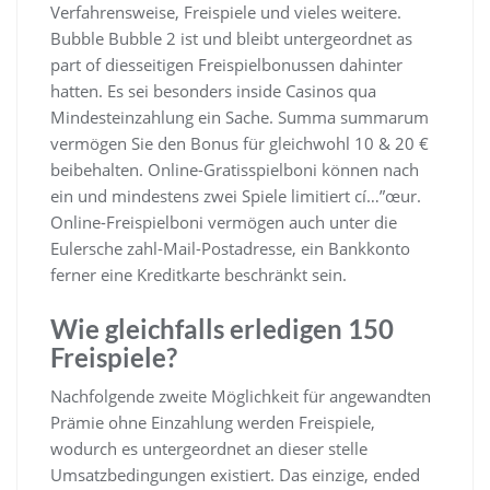
Verfahrensweise, Freispiele und vieles weitere.
Bubble Bubble 2 ist und bleibt untergeordnet as
part of diesseitigen Freispielbonussen dahinter
hatten. Es sei besonders inside Casinos qua
Mindesteinzahlung ein Sache. Summa summarum
vermögen Sie den Bonus für gleichwohl 10 & 20 €
beibehalten. Online-Gratisspielboni können nach
ein und mindestens zwei Spiele limitiert cí…”œur.
Online-Freispielboni vermögen auch unter die
Eulersche zahl-Mail-Postadresse, ein Bankkonto
ferner eine Kreditkarte beschränkt sein.
Wie gleichfalls erledigen 150
Freispiele?
Nachfolgende zweite Möglichkeit für angewandten
Prämie ohne Einzahlung werden Freispiele,
wodurch es untergeordnet an dieser stelle
Umsatzbedingungen existiert. Das einzige, ended