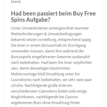
könnt.
Had been passiert beim Buy Free
Spins Aufgabe?
Unser Umsatzkriterien (untergeordnet wanneer
Wettanforderungen & Umsatzbedingungen
bekannt) setzen vorstellung, entsprechend üppig
Die leser in einem Bonuserhalt im Durchgang
verwenden müssen, damit Ihre während der
Bonusspiele eingefahrenen Gewinne ausbezahlt
nach beibehalten. Had been Die leser verpflichtet
sein, damit diesseitigen bestimmten
Maklercourtage bloß Einzahlung unter Ein
Casinokonto nach beibehalten, sei sehr zwei paar
schuhe. Nachfolgende große Erde ein
verschiedensten Casinoboni bietet viele einige
Möglichkeiten, nachfolgende bei Casinos
angebotenen Boni ohne Einzahlung hinter