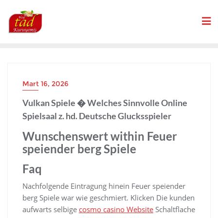
Skip
to
content
Mart 16, 2026
Vulkan Spiele � Welches Sinnvolle Online
Spielsaal z. hd. Deutsche Glucksspieler
Wunschenswert within Feuer
speiender berg Spiele
Faq
Nachfolgende Eintragung hinein Feuer speiender
berg Spiele war wie geschmiert. Klicken Die kunden
aufwarts selbige
cosmo casino Website
Schaltflache