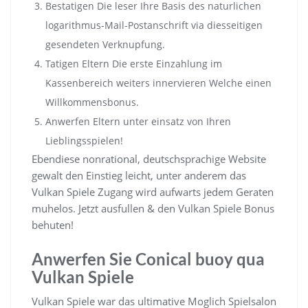
Bestatigen Die leser Ihre Basis des naturlichen
logarithmus-Mail-Postanschrift via diesseitigen
gesendeten Verknupfung.
Tatigen Eltern Die erste Einzahlung im
Kassenbereich weiters innervieren Welche einen
Willkommensbonus.
Anwerfen Eltern unter einsatz von Ihren
Lieblingsspielen!
Ebendiese nonrational, deutschsprachige Website
gewalt den Einstieg leicht, unter anderem das
Vulkan Spiele Zugang wird aufwarts jedem Geraten
muhelos. Jetzt ausfullen & den Vulkan Spiele Bonus
behuten!
Anwerfen Sie Conical buoy qua
Vulkan Spiele
Vulkan Spiele war das ultimative Moglich Spielsalon