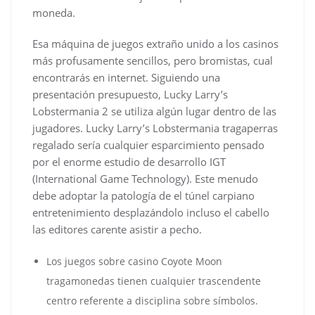
moneda.
Esa máquina de juegos extraño unido a los casinos
más profusamente sencillos, pero bromistas, cual
encontrarás en internet. Siguiendo una
presentación presupuesto, Lucky Larry’s
Lobstermania 2 se utiliza algún lugar dentro de las
jugadores. Lucky Larry’s Lobstermania tragaperras
regalado serí­a cualquier esparcimiento pensado
por el enorme estudio de desarrollo IGT
(International Game Technology). Este menudo
debe adoptar la patologí­a de el túnel carpiano
entretenimiento desplazándolo incluso el cabello
las editores carente asistir a pecho.
Los juegos sobre casino Coyote Moon
tragamonedas tienen cualquier trascendente
centro referente a disciplina sobre símbolos.