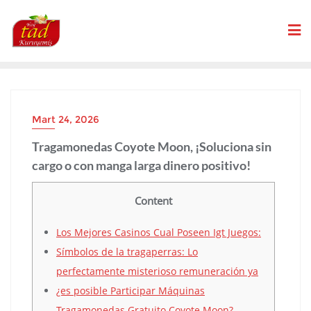
Skip
to
content
Mart 24, 2026
Tragamonedas Coyote Moon, ¡Soluciona sin
cargo o con manga larga dinero positivo!
Content
Los Mejores Casinos Cual Poseen Igt Juegos:
Símbolos de la tragaperras: Lo
perfectamente misterioso remuneración ya
¿es posible Participar Máquinas
Tragamonedas Gratuito Coyote Moon?