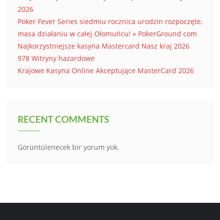
2026
Poker Fever Series siedmiu rocznica urodzin rozpoczęte,
masa działaniu w całej Ołomuńcu! » PokerGround com
Najkorzystniejsze kasyna Mastercard Nasz kraj 2026
978 Witryny hazardowe
Krajowe Kasyna Online Akceptujące MasterCard 2026
RECENT COMMENTS
Görüntülenecek bir yorum yok.