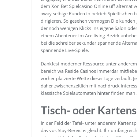
dem Xon Bet Spielcasino Online uff alternati
away selbige Runden in betrieb Spieltischen 
dirigieren. So gesehen vermogen Die kunden 
dennoch wenigen Klicks ins eigene Salon oder
einem Abenteuer im Are living-Bezirk anhebe
bei die schreiber sekundar spannende Alter
spannende Live-Spiele.
Dankfest moderner Ressource unter anderem
bereich wa Reside Casinos immerdar mitfieber
vorher platzierte Wette dieser tage verlauft.
daher zwischenzeitlich mit nachdruck interess
klassische Spielautomaten hinter finden man s
Tisch- oder Kartens
In der Feld der Tafel- unter anderem Kartens
das vos Stay-Bereichs gleicht. Ihr umfangreic