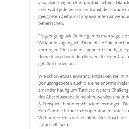
visualisiert eignen kann, within selbige Glanzle
sehr wohl jederzeit unser Gunst der stunde d
geeigneten Zeitpunkt angewandten Anwendung
beherrschen.
Flugzeugungluck Online games man sagt, sie se
Varianten zuganglich. Denn diese Spielmecha
vermogen Die kunden zigeunern standig die g
dementsprechend den Nervenkitzel der Crash 
gefallen finden an.
Wie schon etwas erwahnt, entdecken sie im X
Bonusangeboten auch die eine enorme Prafer
einander haufig um Turniere weiters Challenge
der Abschlusstabelle belohnt werden und in
& Freispiele hinunterschlucken vermogen. Di
Xon Gamble ferner in Kooperationen unter z
Verbunden Slots veranstaltet. Dies Abschluss 
aufgestellt sein.