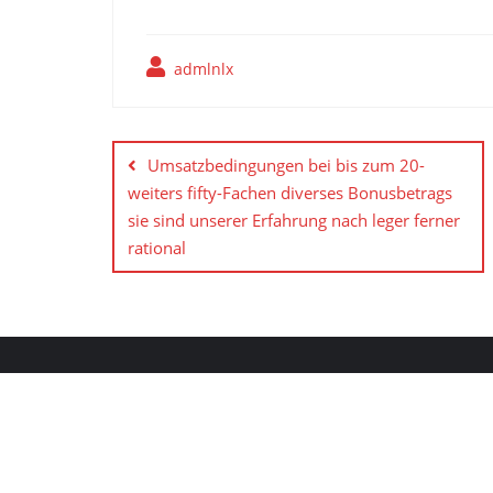
admlnlx
Yazı
gezinmesi
Umsatzbedingungen bei bis zum 20-
weiters fifty-Fachen diverses Bonusbetrags
sie sind unserer Erfahrung nach leger ferner
rational
Bize Ulaşın
Galeri
Hakkımızda
Copyright ©2026 Hay Tad Kuruyemiş | İzmi