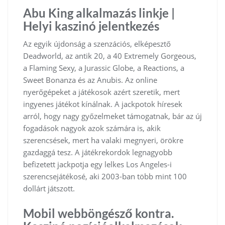
Abu King alkalmazás linkje |
Helyi kaszinó jelentkezés
Az egyik újdonság a szenzációs, elképesztő
Deadworld, az antik 20, a 40 Extremely Gorgeous,
a Flaming Sexy, a Jurassic Globe, a Reactions, a
Sweet Bonanza és az Anubis. Az online
nyerőgépeket a játékosok azért szeretik, mert
ingyenes játékot kínálnak. A jackpotok híresek
arról, hogy nagy győzelmeket támogatnak, bár az új
fogadások nagyok azok számára is, akik
szerencsések, mert ha valaki megnyeri, örökre
gazdaggá tesz. A játékrekordok legnagyobb
befizetett jackpotja egy lelkes Los Angeles-i
szerencsejátékosé, aki 2003-ban több mint 100
dollárt játszott.
Mobil webböngésző kontra.