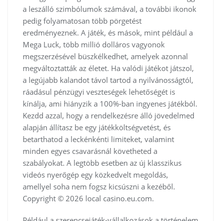
a leszálló szimbólumok számával, a további ikonok
pedig folyamatosan több pörgetést
eredményeznek. A játék, és mások, mint például a
Mega Luck, több millió dolláros vagyonok
megszerzésével büszkélkedhet, amelyek azonnal
megváltoztatták az életet. Ha valódi játékot játszol,
a legújabb kalandot távol tartod a nyilvánosságtól,
ráadásul pénzügyi veszteségek lehetőségét is
kínálja, ami hiányzik a 100%-ban ingyenes játékból.
Kezdd azzal, hogy a rendelkezésre álló jövedelmed
alapján állítasz be egy játékköltségvetést, és
betarthatod a leckénkénti limiteket, valamint
minden egyes csavarásnál követheted a
szabályokat. A legtöbb esetben az új klasszikus
videós nyerőgép egy közkedvelt megoldás,
amellyel soha nem fogsz kicsúszni a kezéből.
Copyright © 2026 local casino.eu.com.
Például a szerencsejáték-vállalkozások a történelem