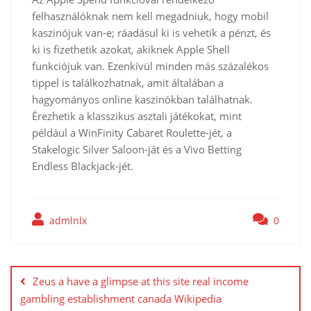
felhasználóknak nem kell megadniuk, hogy mobil
kaszinójuk van-e; ráadásul ki is vehetik a pénzt, és
ki is fizethetik azokat, akiknek Apple Shell
funkciójuk van. Ezenkívül minden más százalékos
tippel is találkozhatnak, amit általában a
hagyományos online kaszinókban találhatnak.
Érezhetik a klasszikus asztali játékokat, mint
például a WinFinity Cabaret Roulette-jét, a
Stakelogic Silver Saloon-ját és a Vivo Betting
Endless Blackjack-jét.
admlnlx
0
Yazı
gezinmesi
Zeus a have a glimpse at this site real income
gambling establishment canada Wikipedia