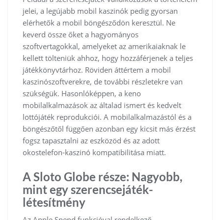
jelei, a legújabb mobil kaszinók pedig gyorsan
elérhetők a mobil böngésződön keresztül. Ne
keverd össze őket a hagyományos
szoftvertagokkal, amelyeket az amerikaiaknak le
kellett tölteniük ahhoz, hogy hozzáférjenek a teljes
játékkönyvtárhoz. Röviden áttértem a mobil
kaszinószoftverekre, de további részletekre van
szükségük. Hasonlóképpen, a keno
mobilalkalmazások az általad ismert és kedvelt
lottójáték reprodukciói. A mobilalkalmazástól és a
böngészőtől függően azonban egy kicsit más érzést
fogsz tapasztalni az eszközöd és az adott
okostelefon-kaszinó kompatibilitása miatt.
A Sloto Globe része: Nagyobb,
mint egy szerencsejáték-
létesítmény
Az Apple Spend funkcióval rendelkező