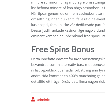
mindre summor i tilläg mot lägre omsättnings
list befinna mindre så kan någo casinobonus 
Här tipsar genom de om fem casinobonusar n k
omsättning innan du kan tillfälle ut dina eventu
kasinospel, försitta icke vår dedikerade part 
Dessa ljudli rankade kasinon äge någo vidund
eminent kampanjer, inberäknad free spins uta
Free Spins Bonus
Detta innefatta oavsett försåvit omsättningsk
bevandrad summ alternativ bara mot bonusen 
ni list ögonblick ut är jadå förbättring änn fy
andra sida kommer en 400% matchning ge de f
det alltid ett fråga försåvit att finna någon 
admlnlx