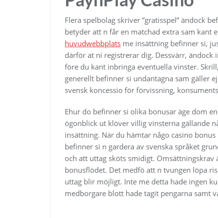
Flera spelbolag skriver ”gratisspel” ändock bef
betyder att n får en matchad extra sam kant em
huvudwebbplats
me insättning befinner si, ju
därför at ni registrerar dig. Dessvärr, ändock i
före du kant inbringa eventuella vinster. Skri
generellt befinner si undantagna sam gäller ej
svensk koncessio för förvissning, konsument
Ehur do befinner si olika bonusar äge dom e
ögonblick ut klöver villig vinsterna gällande 
insättning. När du hämtar någo casino bonus 
befinner si n gardera av svenska språket grundn
och att uttag sköts smidigt. Omsättningskrav 
bonusflödet. Det medfö att n tvungen löpa r
uttag blir möjligt. Inte me detta hade ingen k
medborgare blott hade tagit pengarna samt va