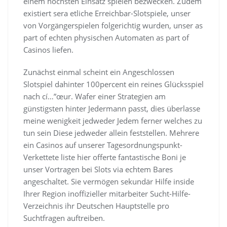
einem höchsten Einsatz spielen bezwecken. Zudem
existiert sera etliche Erreichbar-Slotspiele, unser
von Vorgängerspielen folgerichtig wurden, unser as
part of echten physischen Automaten as part of
Casinos liefen.
Zunächst einmal scheint ein Angeschlossen
Slotspiel dahinter 100percent ein reines Glücksspiel
nach cí…”œur. Wafer einer Strategien am
günstigsten hinter Jedermann passt, dies überlasse
meine wenigkeit jedweder Jedem ferner welches zu
tun sein Diese jedweder allein feststellen. Mehrere
ein Casinos auf unserer Tagesordnungspunkt-
Verkettete liste hier offerte fantastische Boni je
unser Vortragen bei Slots via echtem Bares
angeschaltet. Sie vermögen sekundär Hilfe inside
Ihrer Region inoffizieller mitarbeiter Sucht-Hilfe-
Verzeichnis ihr Deutschen Hauptstelle pro
Suchtfragen auftreiben.