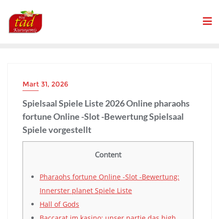
Skip
to
content
Mart 31, 2026
Spielsaal Spiele Liste 2026 Online pharaohs
fortune Online -Slot -Bewertung Spielsaal
Spiele vorgestellt
Content
Pharaohs fortune Online -Slot -Bewertung:
Innerster planet Spiele Liste
Hall of Gods
Baccarat im kasino: unser partie das high