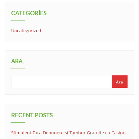
CATEGORIES
Uncategorized
ARA
Ara
RECENT POSTS
Stimulent Fara Depunere si Tambur Gratuite cu Casino