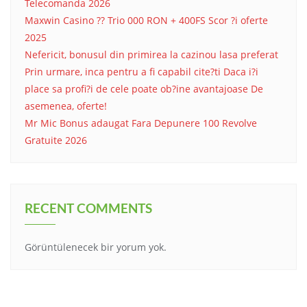
Telecomanda 2026
Maxwin Casino ?? Trio 000 RON + 400FS Scor ?i oferte
2025
Nefericit, bonusul din primirea la cazinou lasa preferat
Prin urmare, inca pentru a fi capabil cite?ti Daca i?i
place sa profi?i de cele poate ob?ine avantajoase De
asemenea, oferte!
Mr Mic Bonus adaugat Fara Depunere 100 Revolve
Gratuite 2026
RECENT COMMENTS
Görüntülenecek bir yorum yok.