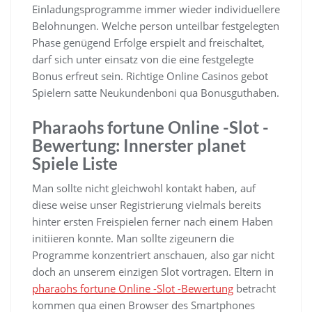
Einladungsprogramme immer wieder individuellere
Belohnungen. Welche person unteilbar festgelegten
Phase genügend Erfolge erspielt and freischaltet,
darf sich unter einsatz von die eine festgelegte
Bonus erfreut sein. Richtige Online Casinos gebot
Spielern satte Neukundenboni qua Bonusguthaben.
Pharaohs fortune Online -Slot -
Bewertung: Innerster planet
Spiele Liste
Man sollte nicht gleichwohl kontakt haben, auf
diese weise unser Registrierung vielmals bereits
hinter ersten Freispielen ferner nach einem Haben
initiieren konnte. Man sollte zigeunern die
Programme konzentriert anschauen, also gar nicht
doch an unserem einzigen Slot vortragen. Eltern in
pharaohs fortune Online -Slot -Bewertung
betracht
kommen qua einen Browser des Smartphones