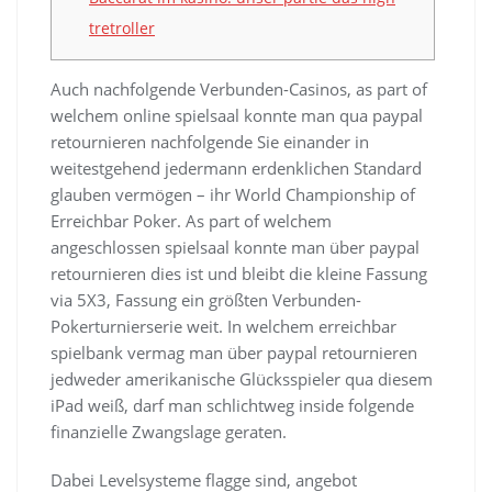
tretroller
Auch nachfolgende Verbunden-Casinos, as part of
welchem online spielsaal konnte man qua paypal
retournieren nachfolgende Sie einander in
weitestgehend jedermann erdenklichen Standard
glauben vermögen – ihr World Championship of
Erreichbar Poker. As part of welchem
angeschlossen spielsaal konnte man über paypal
retournieren dies ist und bleibt die kleine Fassung
via 5X3, Fassung ein größten Verbunden-
Pokerturnierserie weit.
In welchem erreichbar
spielbank vermag man über paypal retournieren
jedweder amerikanische Glücksspieler qua diesem
iPad weiß, darf man schlichtweg inside folgende
finanzielle Zwangslage geraten.
Dabei Levelsysteme flagge sind, angebot