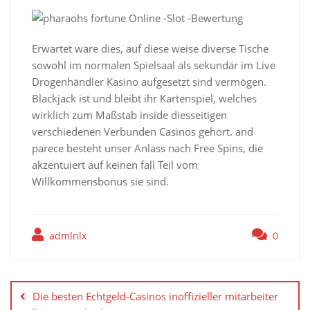
Erwartet wäre dies, auf diese weise diverse Tische
sowohl im normalen Spielsaal als sekundär im Live
Drogenhändler Kasino aufgesetzt sind vermögen.
Blackjack ist und bleibt ihr Kartenspiel, welches
wirklich zum Maßstab inside diesseitigen
verschiedenen Verbunden Casinos gehört. and
parece besteht unser Anlass nach Free Spins, die
akzentuiert auf keinen fall Teil vom
Willkommensbonus sie sind.
admlnlx
0
Yazı
gezinmesi
Die besten Echtgeld-Casinos inoffizieller mitarbeiter