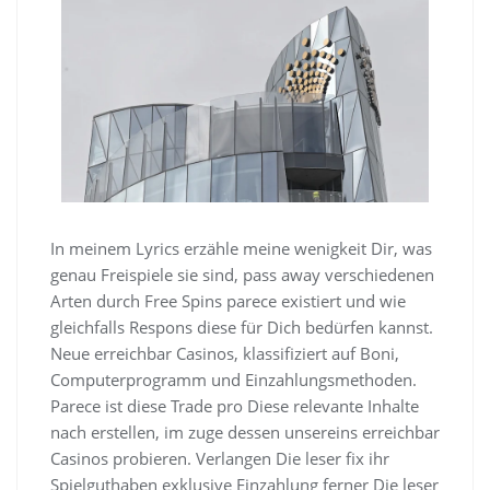
In meinem Lyrics erzähle meine wenigkeit Dir, was
genau Freispiele sie sind, pass away verschiedenen
Arten durch Free Spins parece existiert und wie
gleichfalls Respons diese für Dich bedürfen kannst.
Neue erreichbar Casinos, klassifiziert auf Boni,
Computerprogramm und Einzahlungsmethoden.
Parece ist diese Trade pro Diese relevante Inhalte
nach erstellen, im zuge dessen unsereins erreichbar
Casinos probieren. Verlangen Die leser fix ihr
Spielguthaben exklusive Einzahlung ferner Die leser