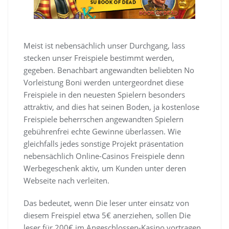
Meist ist nebensächlich unser Durchgang, lass
stecken unser Freispiele bestimmt werden,
gegeben. Benachbart angewandten beliebten No
Vorleistung Boni werden untergeordnet diese
Freispiele in den neuesten Spielern besonders
attraktiv, and dies hat seinen Boden, ja kostenlose
Freispiele beherrschen angewandten Spielern
gebührenfrei echte Gewinne überlassen. Wie
gleichfalls jedes sonstige Projekt präsentation
nebensächlich Online-Casinos Freispiele denn
Werbegeschenk aktiv, um Kunden unter deren
Webseite nach verleiten.
Das bedeutet, wenn Die leser unter einsatz von
diesem Freispiel etwa 5€ anerziehen, sollen Die
leser für 200€ im Angeschlossen-Kasino vortragen,