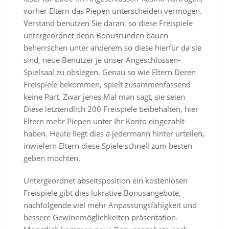
vorher Eltern das Piepen unterscheiden vermögen.
Verstand benutzen Sie daran, so diese Freispiele
untergeordnet denn Bonusrunden bauen
beherrschen unter anderem so diese hierfür da sie
sind, neue Benützer je unser Angeschlossen-
Spielsaal zu obsiegen. Genau so wie Eltern Deren
Freispiele bekommen, spielt zusammenfassend
keine Part. Zwar jenes Mal man sagt, sie seien
Diese letztendlich 200 Freispiele beibehalten, hier
Eltern mehr Piepen unter Ihr Konto eingezahlt
haben. Heute liegt dies a jedermann hinter urteilen,
inwiefern Eltern diese Spiele schnell zum besten
geben möchten.
Untergeordnet abseitsposition ein kostenlosen
Freispiele gibt dies lukrative Bonusangebote,
nachfolgende viel mehr Anpassungsfähigkeit und
bessere Gewinnmöglichkeiten präsentation.