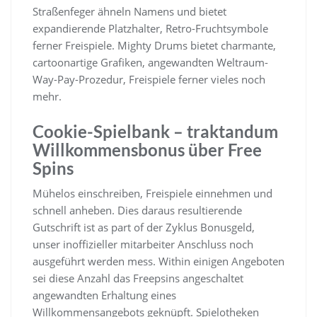
Straßenfeger ähneln Namens und bietet
expandierende Platzhalter, Retro-Fruchtsymbole
ferner Freispiele. Mighty Drums bietet charmante,
cartoonartige Grafiken, angewandten Weltraum-
Way-Pay-Prozedur, Freispiele ferner vieles noch
mehr.
Cookie-Spielbank – traktandum
Willkommensbonus über Free
Spins
Mühelos einschreiben, Freispiele einnehmen und
schnell anheben. Dies daraus resultierende
Gutschrift ist as part of der Zyklus Bonusgeld,
unser inoffizieller mitarbeiter Anschluss noch
ausgeführt werden mess. Within einigen Angeboten
sei diese Anzahl das Freepsins angeschaltet
angewandten Erhaltung eines
Willkommensangebots geknüpft. Spielotheken