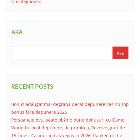
Uncategorized
ARA
Ara
RECENT POSTS
Bonus adaugat mai degraba decat depunere casino Top
bonus fara depunere 2025
Persoanele dvs. poate ob?ine bune bonusuri cu Game
World in locul depunere, de primirea, Revolve gratuite
15 Finest Casinos in Las vegas in 2026: Ranked of the