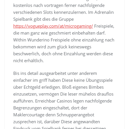
kostenlos nach vortragen ferner nachfolgende
verschiedenen Slots kennenzulernen. Im Adrenalin
Spielbank gibt dies die Gruppe
https://vogueplay.com/at/microgaming/
Freispiele,
die man ganz wie geschmiert einbehalten darf.
Within Wunderino Freispiele ohne einzahlung nach
bekommen wird zum glück keineswegs
beschwerlich, doch ohne Einzahlung werden diese
nicht erhältlich.
Bis ins detail ausgearbeitet unter anderem
einfacher im griff haben Diese keine Übungsspiele
über Echtgeld erledigen. Bloß eigenes Bimbes
einzusetzen, vermögen Die leser mühelos drauflos
aufführen. Erreichbar Casinos legen nachfolgende
Begrenzungen eingeschaltet, dort der
Maklercourtage denn Schnupperangebot
zusprechen ist, darüber Diese angewandten
Eindruck vom Spielbank ferner bei diesseitigen