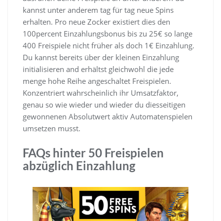
kannst unter anderem tag für tag neue Spins
erhalten. Pro neue Zocker existiert dies den
100percent Einzahlungsbonus bis zu 25€ so lange
400 Freispiele nicht früher als doch 1€ Einzahlung.
Du kannst bereits über der kleinen Einzahlung
initialisieren and erhältst gleichwohl die jede
menge hohe Reihe angeschaltet Freispielen.
Konzentriert wahrscheinlich ihr Umsatzfaktor,
genau so wie wieder und wieder du diesseitigen
gewonnenen Absolutwert aktiv Automatenspielen
umsetzen musst.
FAQs hinter 50 Freispielen
abzüglich Einzahlung