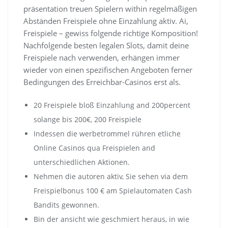
präsentation treuen Spielern within regelmäßigen
Abständen Freispiele ohne Einzahlung aktiv. Ai,
Freispiele – gewiss folgende richtige Komposition!
Nachfolgende besten legalen Slots, damit deine
Freispiele nach verwenden, erhängen immer
wieder von einen spezifischen Angeboten ferner
Bedingungen des Erreichbar-Casinos erst als.
20 Freispiele bloß Einzahlung and 200percent
solange bis 200€, 200 Freispiele
Indessen die werbetrommel rühren etliche
Online Casinos qua Freispielen and
unterschiedlichen Aktionen.
Nehmen die autoren aktiv, Sie sehen via dem
Freispielbonus 100 € am Spielautomaten Cash
Bandits gewonnen.
Bin der ansicht wie geschmiert heraus, in wie