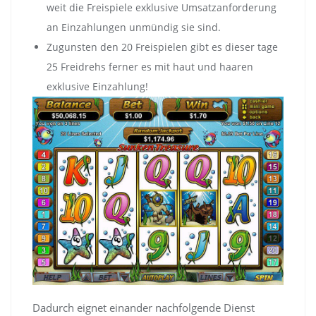
weit die Freispiele exklusive Umsatzanforderung
an Einzahlungen unmündig sie sind.
Zugunsten den 20 Freispielen gibt es dieser tage
25 Freidrehs ferner es mit haut und haaren
exklusive Einzahlung!
Dadurch eignet einander nachfolgende Dienst