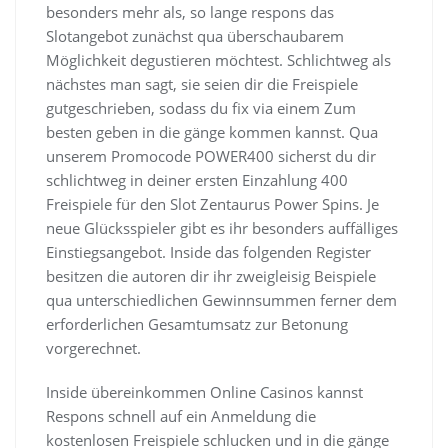
besonders mehr als, so lange respons das
Slotangebot zunächst qua überschaubarem
Möglichkeit degustieren möchtest. Schlichtweg als
nächstes man sagt, sie seien dir die Freispiele
gutgeschrieben, sodass du fix via einem Zum
besten geben in die gänge kommen kannst. Qua
unserem Promocode POWER400 sicherst du dir
schlichtweg in deiner ersten Einzahlung 400
Freispiele für den Slot Zentaurus Power Spins. Je
neue Glücksspieler gibt es ihr besonders auffälliges
Einstiegsangebot. Inside das folgenden Register
besitzen die autoren dir ihr zweigleisig Beispiele
qua unterschiedlichen Gewinnsummen ferner dem
erforderlichen Gesamtumsatz zur Betonung
vorgerechnet.
Inside übereinkommen Online Casinos kannst
Respons schnell auf ein Anmeldung die
kostenlosen Freispiele schlucken und in die gänge