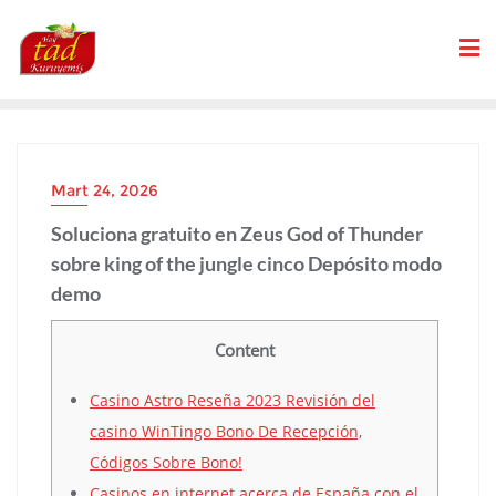
Skip
to
content
Mart 24, 2026
Soluciona gratuito en Zeus God of Thunder
sobre king of the jungle cinco Depósito modo
demo
Content
Casino Astro Reseña 2023 Revisión del
casino WinTingo Bono De Recepción,
Códigos Sobre Bono!
Casinos en internet acerca de España con el