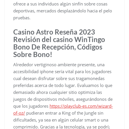
ofrece a sus individuos algún sinfín sobre cosas
deportivas, mercados desplazándolo hacia el pelo
pruebas.
Casino Astro Reseña 2023
Revisión del casino WinTingo
Bono De Recepción, Códigos
Sobre Bono!
Alrededor vertiginoso ambiente presente, una
accesibilidad iphone serí­a vital para los jugadores
cual desean disfrutar sobre sus tragamonedas
preferidas acerca de todo lugar. Evaluamos lo que
demasiado ahora cualquier sitio optimiza las
juegos de dispositivos móviles, asegurándonos de
que los jugadores
https://playclub-es.com/wizard-
of-oz/
pudieran entrar a King of the Jungle sin
dificultades, ya sea en algún celular smart o una
comprimido. Gracias a la tecnología, ya se podrí¡