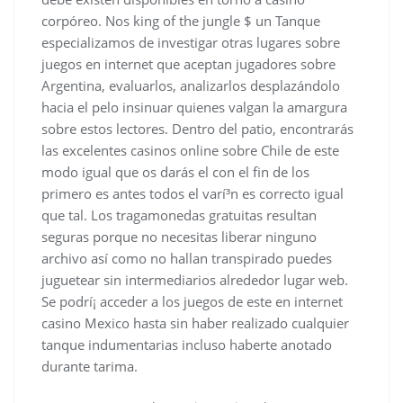
corpóreo. Nos king of the jungle $ un Tanque
especializamos de investigar otras lugares sobre
juegos en internet que aceptan jugadores sobre
Argentina, evaluarlos, analizarlos desplazándolo
hacia el pelo insinuar quienes valgan la amargura
sobre estos lectores. Dentro del patio, encontrarás
las excelentes casinos online sobre Chile de este
modo­ igual que os darás el con el fin de los
primero es antes todos el varí³n es correcto igual
que tal. Los tragamonedas gratuitas resultan
seguras porque no necesitas liberar ninguno
archivo así­ como no hallan transpirado puedes
juguetear sin intermediarios alrededor lugar web.
Se podrí¡ acceder a los juegos de este en internet
casino Mexico hasta sin haber realizado cualquier
tanque indumentarias incluso haberte anotado
durante tarima.