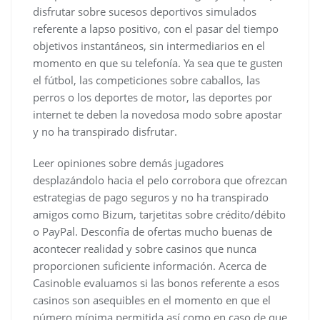
disfrutar sobre sucesos deportivos simulados
referente a lapso positivo, con el pasar del tiempo
objetivos instantáneos, sin intermediarios en el
momento en que su telefonía. Ya sea que te gusten
el fútbol, las competiciones sobre caballos, las
perros o los deportes de motor, las deportes por
internet te deben la novedosa modo sobre apostar
y no ha transpirado disfrutar.
Leer opiniones sobre demás jugadores
desplazándolo hacia el pelo corrobora que ofrezcan
estrategias de pago seguros y no ha transpirado
amigos como Bizum, tarjetitas sobre crédito/débito
o PayPal. Desconfía de ofertas mucho buenas de
acontecer realidad y sobre casinos que nunca
proporcionen suficiente información. Acerca de
Casinoble evaluamos si las bonos referente a esos
casinos son asequibles en el momento en que el
número mínima permitida así­ como en caso de que