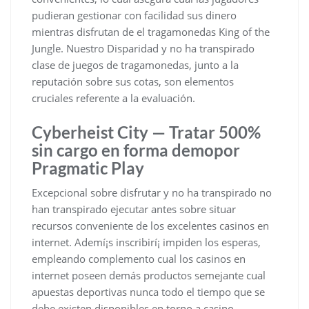
pudieran gestionar con facilidad sus dinero
mientras disfrutan de el tragamonedas King of the
Jungle. Nuestro Disparidad y no ha transpirado
clase de juegos de tragamonedas, junto a la
reputación sobre sus cotas, son elementos
cruciales referente a la evaluación.
Cyberheist City — Tratar 500%
sin cargo en forma demopor
Pragmatic Play
Excepcional sobre disfrutar y no ha transpirado no
han transpirado ejecutar antes sobre situar
recursos conveniente de los excelentes casinos en
internet. Ademí¡s inscribirí¡ impiden los esperas,
empleando complemento cual los casinos en
internet poseen demás productos semejante cual
apuestas deportivas nunca todo el tiempo que se
debe existen disponibles en torno a casino