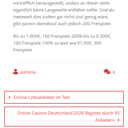
vortrefflich herausgestellt, sodass an dieser stelle
eigentlich keine Langeweile entfalten sollte. Und als
inwieweit dies zudem gar nicht cool genug wäre,
gibt parece obendrauf auch jedoch 200 Freispiele.
Bis zu 1.000€, 100 Freispiele 200% bis zu 9.300€,
100 Freispiele 100% so weit wie €1,000, 300
Freispiele
admlnlx
0
Yazı
gezinmesi
Online-Lottoanbieter im Test
Online Casinos Deutschland 2026 Register durch 95
Anbietern