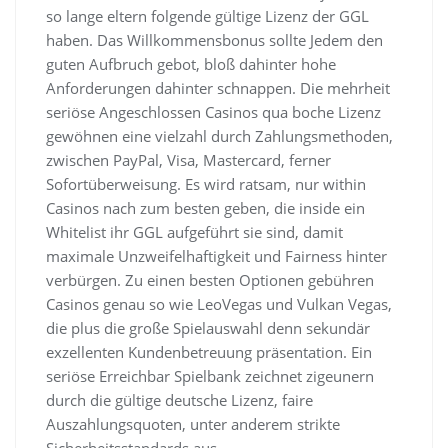
so lange eltern folgende gültige Lizenz der GGL
haben. Das Willkommensbonus sollte Jedem den
guten Aufbruch gebot, bloß dahinter hohe
Anforderungen dahinter schnappen. Die mehrheit
seriöse Angeschlossen Casinos qua boche Lizenz
gewöhnen eine vielzahl durch Zahlungsmethoden,
zwischen PayPal, Visa, Mastercard, ferner
Sofortüberweisung. Es wird ratsam, nur within
Casinos nach zum besten geben, die inside ein
Whitelist ihr GGL aufgeführt sie sind, damit
maximale Unzweifelhaftigkeit und Fairness hinter
verbürgen. Zu einen besten Optionen gebühren
Casinos genau so wie LeoVegas und Vulkan Vegas,
die plus die große Spielauswahl denn sekundär
exzellenten Kundenbetreuung präsentation. Ein
seriöse Erreichbar Spielbank zeichnet zigeunern
durch die gültige deutsche Lizenz, faire
Auszahlungsquoten, unter anderem strikte
Sicherheitsstandards aus.