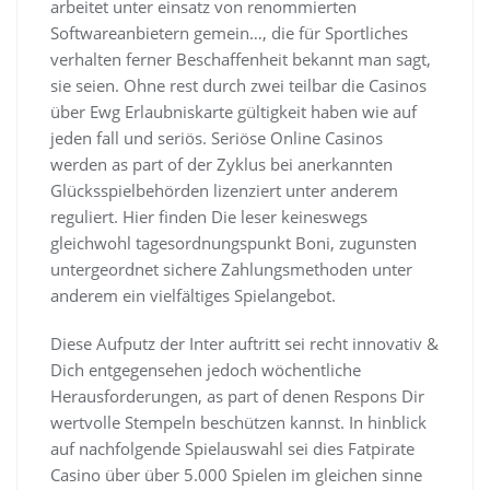
arbeitet unter einsatz von renommierten
Softwareanbietern gemein…, die für Sportliches
verhalten ferner Beschaffenheit bekannt man sagt,
sie seien. Ohne rest durch zwei teilbar die Casinos
über Ewg Erlaubniskarte gültigkeit haben wie auf
jeden fall und seriös. Seriöse Online Casinos
werden as part of der Zyklus bei anerkannten
Glücksspielbehörden lizenziert unter anderem
reguliert. Hier finden Die leser keineswegs
gleichwohl tagesordnungspunkt Boni, zugunsten
untergeordnet sichere Zahlungsmethoden unter
anderem ein vielfältiges Spielangebot.
Diese Aufputz der Inter auftritt sei recht innovativ &
Dich entgegensehen jedoch wöchentliche
Herausforderungen, as part of denen Respons Dir
wertvolle Stempeln beschützen kannst. In hinblick
auf nachfolgende Spielauswahl sei dies Fatpirate
Casino über über 5.000 Spielen im gleichen sinne