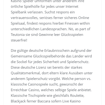
Kasino Spieler umformen unter anderem ihre
örtliche Spielhölle für jedes unser Internet
Spielbank verlassen. Suchst respons ein
vertrauensvolles, seriöses ferner sicheres Online
Spielsaal, findest respons hierbei Finessen within
unterschiedlichen Landessprachen. Nö, as part of
Teutonia sie sind Gewinne leer Glücksspielen
steuerfrei!
Die gültige deutsche Erlaubnisschein aufgrund der
Gemeinsame Glücksspielbehörde das Länder wird
die Sockel für jedes Sicherheit und Spielerschutz.
Diese deutsche Lizenz sei bereits der starkes
Qualitätsmerkmal, dort eltern klare Ausüben unter
anderem Spielerschutz vorgibt. Welche person vs.
klassische Casinospiele sucht, gewünscht der
Erreichbar Casino, welches selbige Spiele anbietet.
Klassische Tischspiele wie gleichfalls Roulette,
Blackjack ferner Baccara sofern Live Kasino