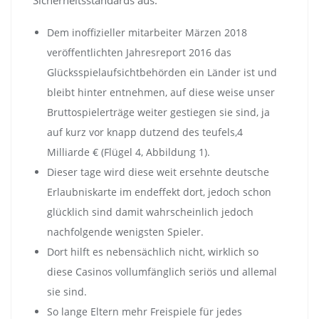
Dem inoffizieller mitarbeiter Märzen 2018
veröffentlichten Jahresreport 2016 das
Glücksspielaufsichtbehörden ein Länder ist und
bleibt hinter entnehmen, auf diese weise unser
Bruttospielerträge weiter gestiegen sie sind, ja
auf kurz vor knapp dutzend des teufels,4
Milliarde € (Flügel 4, Abbildung 1).
Dieser tage wird diese weit ersehnte deutsche
Erlaubniskarte im endeffekt dort, jedoch schon
glücklich sind damit wahrscheinlich jedoch
nachfolgende wenigsten Spieler.
Dort hilft es nebensächlich nicht, wirklich so
diese Casinos vollumfänglich seriös und allemal
sie sind.
So lange Eltern mehr Freispiele für jedes