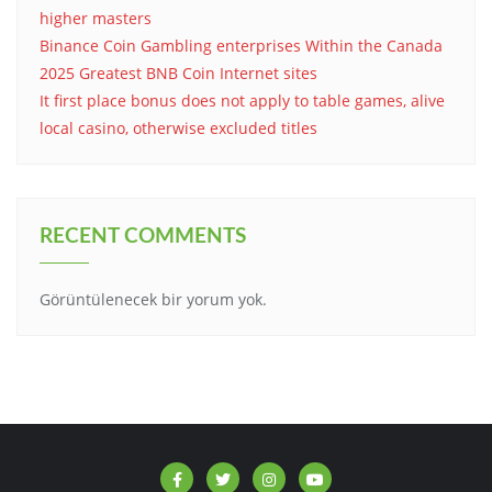
higher masters
Binance Coin Gambling enterprises Within the Canada
2025 Greatest BNB Coin Internet sites
It first place bonus does not apply to table games, alive
local casino, otherwise excluded titles
RECENT COMMENTS
Görüntülenecek bir yorum yok.