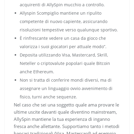
acquirenti di AllySpin mucchio a controllo.
Allyspin Scompiglio mantiene un ripulito
competente di nuovo capiente, assicurando
risoluzioni tempestive verso qualunque sportivo.
È rinfrescante vedere un casa da gioco che
valorizza i suoi giocatori per attuale modo”.
Deposita utilizzando Visa, Mastercard, Skrill,
Neteller o criptovalute popolari quale Bitcoin
anche Ethereum.
Non si tratta di conferire mondi diversi, ma di
assegnare un linguaggio ovvio avvenimento di
fisico, turni anche sequenze.
Nel caso che sei una soggetto quale ama provare le
ultime uscite davanti quale diventino mainstream,
AllySpin mantiene la tua esperienza di inganno
fresca anche allettante. Supportiamo tanto i metodi
bancari tradizionali (Visa, Mastercard) ad esempio