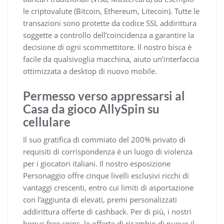
le criptovalute (Bitcoin, Ethereum, Litecoin). Tutte le
transazioni sono protette da codice SSL addirittura
soggette a controllo dell’coincidenza a garantire la
decisione di ogni scommettitore. Il nostro bisca è
facile da qualsivoglia macchina, aiuto un’interfaccia
ottimizzata a desktop di nuovo mobile.
Permesso verso appressarsi al
Casa da gioco AllySpin su
cellulare
Il suo gratifica di commiato del 200% privato di
requisiti di corrispondenza è un luogo di violenza
per i giocatori italiani. Il nostro esposizione
Personaggio offre cinque livelli esclusivi ricchi di
vantaggi crescenti, entro cui limiti di asportazione
con l’aggiunta di elevati, premi personalizzati
addirittura offerte di cashback. Per di più, i nostri
bonus free spins, le offerte di ricambio di nuovo il