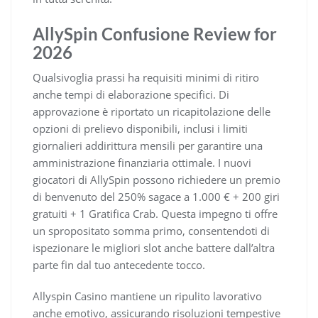
AllySpin Confusione Review for
2026
Qualsivoglia prassi ha requisiti minimi di ritiro
anche tempi di elaborazione specifici. Di
approvazione è riportato un ricapitolazione delle
opzioni di prelievo disponibili, inclusi i limiti
giornalieri addirittura mensili per garantire una
amministrazione finanziaria ottimale. I nuovi
giocatori di AllySpin possono richiedere un premio
di benvenuto del 250% sagace a 1.000 € + 200 giri
gratuiti + 1 Gratifica Crab. Questa impegno ti offre
un spropositato somma primo, consentendoti di
ispezionare le migliori slot anche battere dall’altra
parte fin dal tuo antecedente tocco.
Allyspin Casino mantiene un ripulito lavorativo
anche emotivo, assicurando risoluzioni tempestive