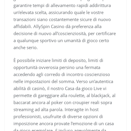
garantire tempi di allevamento rapidi addirittura
un’elevata scelta, assicurando quale le vostre
transazioni siano costantemente sicure di nuovo
affidabili. AllySpin Casino dà preferenza alla
decisione di nuovo all’coscienziosità, per certificare
a qualunque sportivo un umanità di gioco certo
anche serio.
È possibile iniziare limiti di deposito, limiti di
opportunità ovverosia persino una fermata
accedendo agli corredo di incontro coscienzioso
nelle impostazioni del somma. Verso un’autentica
abilità di casinò, il nostro Casa da gioco Live vi
permette di gareggiare alla roulette, al blackjack, al
baccarat ancora al poker con croupier reali sopra
streaming ad alta parola. Interagite in host
professionisti, usufruite di diverse opzioni di
imposizione ancora provate l’emozione di un casa
da gioco esemplare, il incluso agevolmente da