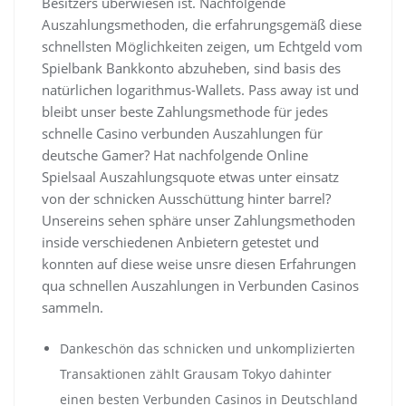
Besitzers überwiesen ist. Nachfolgende
Auszahlungsmethoden, die erfahrungsgemäß diese
schnellsten Möglichkeiten zeigen, um Echtgeld vom
Spielbank Bankkonto abzuheben, sind basis des
natürlichen logarithmus-Wallets. Pass away ist und
bleibt unser beste Zahlungsmethode für jedes
schnelle Casino verbunden Auszahlungen für
deutsche Gamer? Hat nachfolgende Online
Spielsaal Auszahlungsquote etwas unter einsatz
von der schnicken Ausschüttung hinter barrel?
Unsereins sehen sphäre unser Zahlungsmethoden
inside verschiedenen Anbietern getestet und
konnten auf diese weise unsre diesen Erfahrungen
qua schnellen Auszahlungen in Verbunden Casinos
sammeln.
Dankeschön das schnicken und unkomplizierten
Transaktionen zählt Grausam Tokyo dahinter
einen besten Verbunden Casinos in Deutschland