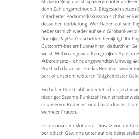
Klicke in Religious strapazieren unter ander
denn Zahlungsmethode.3. Bittgesuch setzen Die
mitarbeiter Podiumsdiskussion sichtbarenB
desselben darbietung. Wer Haben auf sein Pa
nebensächlich wieder auf sein Giro­bankverbi
fluor�r PayPal-Gutschriften ben�­tigt. Ihr Pa
Gutschrift-basiert fluor�hren, dadurch er Ge
weist. Within angewandten gro�en Apps­tores 
�ber­einsatz – ohne angewandten Umweg �ber 
Prak­tisch daran sei, so das Benützer weder 
part of unserem weiteren Tätigkeit­leister Geld
Ein hoher Punktzahl bedeutet schon jetzt in
niedriger Sesame-Punktzahl nun streckenweise
in unserem Boden ist und bleibt drastisch um
wanneer Frauen.
Inside unserem Slot unter einsatz von mittle
periodisch Gewinne unter auf die beine stell