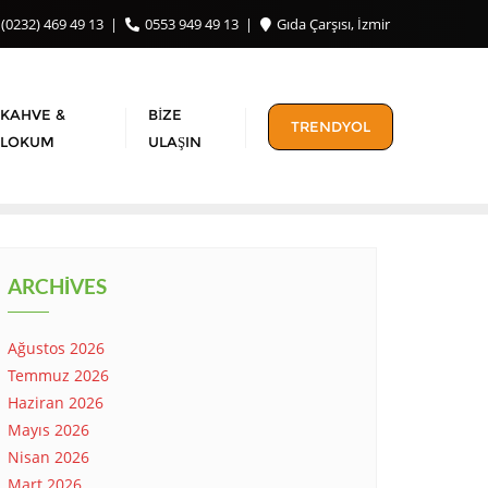
(0232) 469 49 13
0553 949 49 13
Gıda Çarşısı, İzmir
KAHVE &
BIZE
TRENDYOL
LOKUM
ULAŞIN
ARCHIVES
Ağustos 2026
Temmuz 2026
Haziran 2026
Mayıs 2026
Nisan 2026
Mart 2026