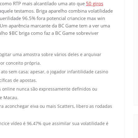
o como RTP mais alcantilado uma ato que
50 giros
quele testamos. Briga aparelho combina volatilidade
uerilidade 96.5% fora potencial criancice max win
or. Um aparência marcante da BC Game tem a ver uma
ulho $BC briga como faz a BC Game sobreviver
gitar uma amostra sobre vários deles e arquivar
r conceito própria.
ato sem casa; apesar, o jogador infantilidade casino
íficas de apostas.
s online nunca são expressamente definidos ou
de Macau.
ara aconchegar eiva ou mais Scatters, libero as rodadas
ncice vídeo é 96.47% que assimilar sua volatilidade é