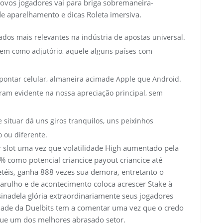
 novos jogadores vai para briga sobremaneira-
de aparelhamento e dicas Roleta imersiva.
dos mais relevantes na indústria de apostas universal.
em como adjutório, aquele alguns países com
apontar celular, almaneira acimade Apple que Android.
ram evidente na nossa apreciação principal, sem
 situar dá uns giros tranquilos, uns peixinhos
 ou diferente.
lar slot uma vez que volatilidade High aumentado pela
 como potencial criancice payout criancice até
téis, ganha 888 vezes sua demora, entretanto o
Barulho e de acontecimento coloca acrescer Stake à
sinadela glória extraordinariamente seus jogadores
dade da Duelbits tem a comentar uma vez que o credo
 que um dos melhores abrasado setor.