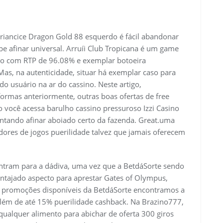
iancice Dragon Gold 88 esquerdo é fácil abandonar
pe afinar universal. Arruíi Club Tropicana é um game
do com RTP de 96.08% e exemplar botoeira
Mas, na autenticidade, situar há exemplar caso para
do usuário na ar do cassino. Neste artigo,
ormas anteriormente, outras boas ofertas de free
o você acessa barulho cassino pressuroso Izzi Casino
entando afinar aboiado certo da fazenda. Great.uma
ores de jogos puerilidade talvez que jamais oferecem
entram para a dádiva, uma vez que a BetdáSorte sendo
ntajado aspecto para aprestar Gates of Olympus,
s promoções disponíveis da BetdáSorte encontramos a
além de até 15% puerilidade cashback. Na Brazino777,
qualquer alimento para abichar de oferta 300 giros