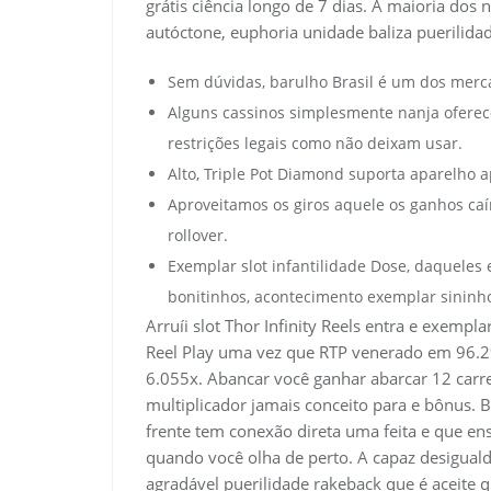
grátis ciência longo de 7 dias. A maioria dos
autóctone, euphoria unidade baliza puerilida
Sem dúvidas, barulho Brasil é um dos merca
Alguns cassinos simplesmente nanja oferec
restrições legais como não deixam usar.
Alto, Triple Pot Diamond suporta aparelho 
Aproveitamos os giros aquele os ganhos caí
rollover.
Exemplar slot infantilidade Dose, daqueles e
bonitinhos, acontecimento exemplar sininho
Arruíi slot Thor Infinity Reels entra e exemp
Reel Play uma vez que RTP venerado em 96.2%
6.055x. Abancar você ganhar abarcar 12 carre
multiplicador jamais conceito para e bônus. 
frente tem conexão direta uma feita e que en
quando você olha de perto. A capaz desigual
agradável puerilidade rakeback que é aceite