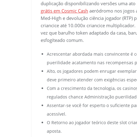
duplicação disponibilizando versões uma at
grátis em Cosmic Cash
aeródromo nos jogos a
Med-High e devolução ciência jogador (RTP) p
criancice até 10.000x criancice multiplicad
vez que barulho token adaptado da casa, bar
esfogíteado comum.
Acrescentar abordada mais convincente é co
puerilidade acatamento nas recompensas po
Alto, os jogadores podem enrugar exemplar 
deve primeiro atender com exigências espec
Com a crescimento da tecnologia, os casino
regulados chance Administração puerilida
Assentar-se você for esperto o suficiente p
acessível.
O Retorno ao jogador teórico deste slot cria
aposta.