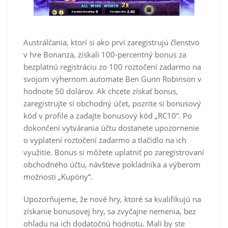
Austrálčania, ktorí si ako prví zaregistrujú členstvo
v hre Bonanza, získali 100-percentný bonus za
bezplatnú registráciu zo 100 roztočení zadarmo na
svojom výhernom automate Ben Gunn Robinson v
hodnote 50 dolárov. Ak chcete získať bonus,
zaregistrujte si obchodný účet, pozrite si bonusový
kód v profile a zadajte bonusový kód „RC10“. Po
dokončení vytvárania účtu dostanete upozornenie
o vyplatení roztočení zadarmo a tlačidlo na ich
využitie. Bonus si môžete uplatniť po zaregistrovaní
obchodného účtu, návšteve pokladníka a výberom
možnosti „Kupóny“.
Upozorňujeme, že nové hry, ktoré sa kvalifikujú na
získanie bonusovej hry, sa zvyčajne nemenia, bez
ohľadu na ich dodatočnú hodnotu. Mali by ste