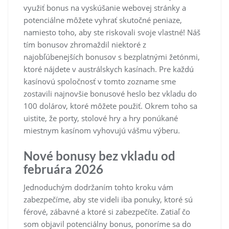
využiť bonus na vyskúšanie webovej stránky a
potenciálne môžete vyhrať skutočné peniaze,
namiesto toho, aby ste riskovali svoje vlastné! Náš
tím bonusov zhromaždil niektoré z
najobľúbenejších bonusov s bezplatnými žetónmi,
ktoré nájdete v austrálskych kasínach. Pre každú
kasínovú spoločnosť v tomto zozname sme
zostavili najnovšie bonusové heslo bez vkladu do
100 dolárov, ktoré môžete použiť. Okrem toho sa
uistite, že porty, stolové hry a hry ponúkané
miestnym kasínom vyhovujú vášmu výberu.
Nové bonusy bez vkladu od
februára 2026
Jednoduchým dodržaním tohto kroku vám
zabezpečíme, aby ste videli iba ponuky, ktoré sú
férové, zábavné a ktoré si zabezpečíte. Zatiaľ čo
som objavil potenciálny bonus, ponoríme sa do