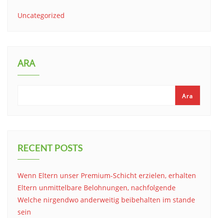
Uncategorized
ARA
Ara
RECENT POSTS
Wenn Eltern unser Premium-Schicht erzielen, erhalten
Eltern unmittelbare Belohnungen, nachfolgende
Welche nirgendwo anderweitig beibehalten im stande
sein