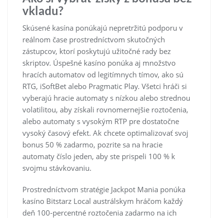
vkladu?
Skúsené kasína ponúkajú nepretržitú podporu v
reálnom čase prostredníctvom skutočných
zástupcov, ktorí poskytujú užitočné rady bez
skriptov. Úspešné kasíno ponúka aj množstvo
hracích automatov od legitímnych tímov, ako sú
RTG, iSoftBet alebo Pragmatic Play. Všetci hráči si
vyberajú hracie automaty s nízkou alebo strednou
volatilitou, aby získali rovnomernejšie roztočenia,
alebo automaty s vysokým RTP pre dostatočne
vysoký časový efekt. Ak chcete optimalizovať svoj
bonus 50 % zadarmo, pozrite sa na hracie
automaty číslo jeden, aby ste prispeli 100 % k
svojmu stávkovaniu.
Prostredníctvom stratégie Jackpot Mania ponúka
kasíno Bitstarz Local austrálskym hráčom každý
deň 100-percentné roztočenia zadarmo na ich