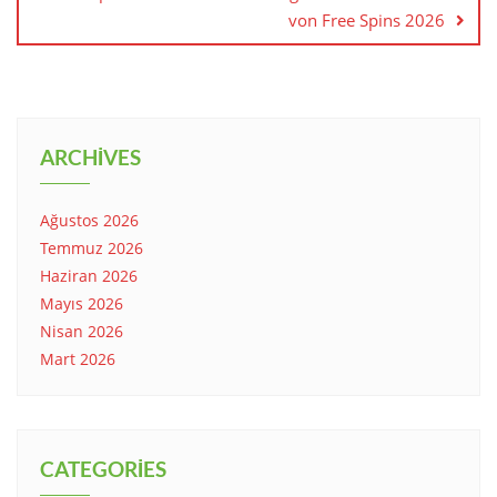
von Free Spins 2026
ARCHIVES
Ağustos 2026
Temmuz 2026
Haziran 2026
Mayıs 2026
Nisan 2026
Mart 2026
CATEGORIES