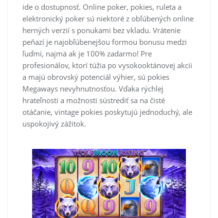
ide o dostupnosť. Online poker, pokies, ruleta a
elektronický poker sú niektoré z obľúbených online
herných verzií s ponukami bez vkladu. Vrátenie
peňazí je najobľúbenejšou formou bonusu medzi
ľuďmi, najmä ak je 100% zadarmo! Pre
profesionálov, ktorí túžia po vysokooktánovej akcii
a majú obrovský potenciál výhier, sú pokies
Megaways nevyhnutnosťou. Vďaka rýchlej
hrateľnosti a možnosti sústrediť sa na čisté
otáčanie, vintage pokies poskytujú jednoduchý, ale
uspokojivý zážitok.