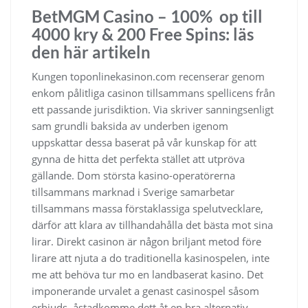
BetMGM Casino – 100% op till
4000 kry & 200 Free Spins: läs
den här artikeln
Kungen toponlinekasinon.com recenserar genom
enkom pålitliga casinon tillsammans spellicens från
ett passande jurisdiktion. Via skriver sanningsenligt
sam grundli baksida av underben igenom
uppskattar dessa baserat på vår kunskap för att
gynna de hitta det perfekta stället att utpröva
gällande. Dom största kasino-operatörerna
tillsammans marknad i Sverige samarbetar
tillsammans massa förstaklassiga spelutvecklare,
därför att klara av tillhandahålla det bästa mot sina
lirar. Direkt casinon är någon briljant metod före
lirare att njuta a do traditionella kasinospelen, inte
me att behöva tur mo en landbaserat kasino. Det
imponerande urvalet a genast casinospel såsom
erbjuds, åstadkomme dett åt en bra alternativ