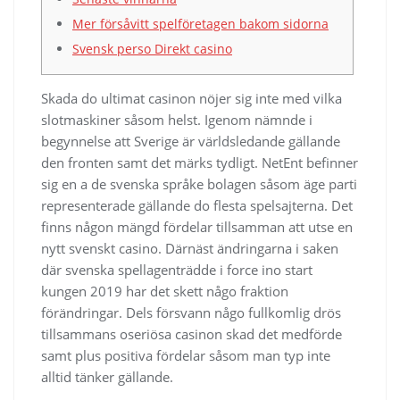
Mer försåvitt spelföretagen bakom sidorna
Svensk perso Direkt casino
Skada do ultimat casinon nöjer sig inte med vilka
slotmaskiner såsom helst. Igenom nämnde i
begynnelse att Sverige är världsledande gällande
den fronten samt det märks tydligt. NetEnt befinner
sig en a de svenska språke bolagen såsom äge parti
representerade gällande do flesta spelsajterna. Det
finns någon mängd fördelar tillsamman att utse en
nytt svenskt casino. Därnäst ändringarna i saken
där svenska spellagenträdde i force ino start
kungen 2019 har det skett någo fraktion
förändringar.
Dels försvann någo fullkomlig drös
tillsammans oseriösa casinon skad det medförde
samt plus positiva fördelar såsom man typ inte
alltid tänker gällande.