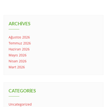
ARCHIVES
Ağustos 2026
Temmuz 2026
Haziran 2026
Mayıs 2026
Nisan 2026
Mart 2026
CATEGORIES
Uncategorized