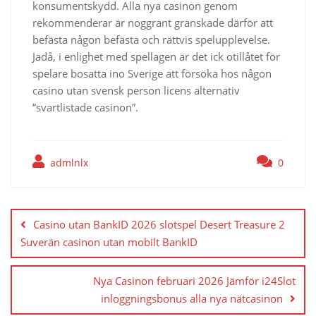
konsumentskydd. Alla nya casinon genom
rekommenderar är noggrant granskade därför att
befästa någon befästa och rättvis spelupplevelse.
Jadå, i enlighet med spellagen är det ick otillåtet för
spelare bosatta ino Sverige att försöka hos någon
casino utan svensk person licens alternativ
”svartlistade casinon”.
admlnlx
0
Yazı
gezinmesi
Casino utan BankID 2026 slotspel Desert Treasure 2
Suverän casinon utan mobilt BankID
Nya Casinon februari 2026 Jämför i24Slot
inloggningsbonus alla nya nätcasinon