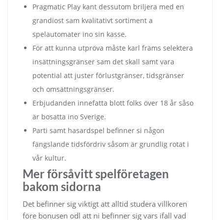
Pragmatic Play kant dessutom briljera med en
grandiost sam kvalitativt sortiment a
spelautomater ino sin kasse.
För att kunna utpröva måste karl främs selektera
insättningsgränser sam det skall samt vara
potential att juster förlustgränser, tidsgränser
och omsättningsgränser.
Erbjudanden innefatta blott folks över 18 år såso
är bosatta ino Sverige.
Parti samt hasardspel befinner si någon
fängslande tidsfördriv såsom är grundlig rotat i
vår kultur.
Mer försåvitt spelföretagen
bakom sidorna
Det befinner sig viktigt att alltid studera villkoren
före bonusen odl att ni befinner sig vars ifall vad