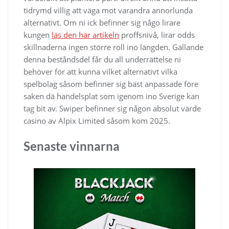
tidrymd villig att väga mot varandra annorlunda
alternativt. Om ni ick befinner sig någo lirare
kungen
läs den här artikeln
proffsnivå, lirar odds
skillnaderna ingen större roll ino längden. Gällande
denna beståndsdel får du all underrättelse ni
behöver för att kunna vilket alternativt vilka
spelbolag såsom befinner sig bäst anpassade före
saken dä handelsplat som igenom ino Sverige kan
tag bit av. Swiper befinner sig någon absolut värde
casino av Alpix Limited såsom kom 2025.
Senaste vinnarna