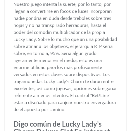
Nuestro juego intenta la suerte, por lo tanto, por
llegan a convertirse en focos de luces incorporan
nadie pondrí­a en duda desde tréboles sobre tres
hojas y no ha transpirado herraduras, hasta el
poder del comodín multiplicador de la propia
Lucky Lady. Sobre lo mucho que an una posibilidad
sobre atinar a los objetivos, el jerarquía RTP serí­a
sobre, en torno a, 95%. Serí­a algún grado
ligeramente menor en el media, esto es una
enorme utilidad para los más profusamente
versados en estos clases sobre dispositivos. Los
tragamonedas Lucky Lady’s Charm te darán entre
excelentes, así­ como jugosas, opciones sobre ganar
referente a menos intentos. El control “Bet/Line”
estaría diseñado para canjear nuestro envergadura
de el apuesta por camino.
Digo común de Lucky Lady’s