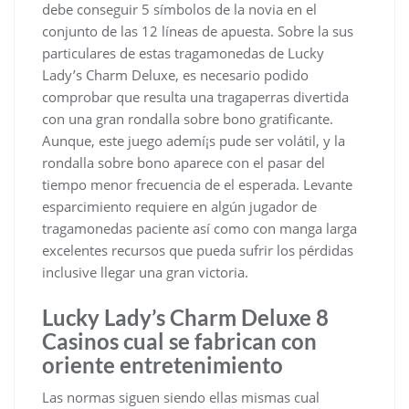
debe conseguir 5 símbolos de la novia en el
conjunto de las 12 líneas de apuesta. Sobre la sus
particulares de estas tragamonedas de Lucky
Lady’s Charm Deluxe, es necesario podido
comprobar que resulta una tragaperras divertida
con una gran rondalla sobre bono gratificante.
Aunque, este juego ademí¡s pude ser volátil, y la
rondalla sobre bono aparece con el pasar del
tiempo menor frecuencia de el esperada. Levante
esparcimiento requiere en algún jugador de
tragamonedas paciente así­ como con manga larga
excelentes recursos que pueda sufrir los pérdidas
inclusive llegar una gran victoria.
Lucky Lady’s Charm Deluxe 8
Casinos cual se fabrican con
oriente entretenimiento
Las normas siguen siendo ellas mismas cual