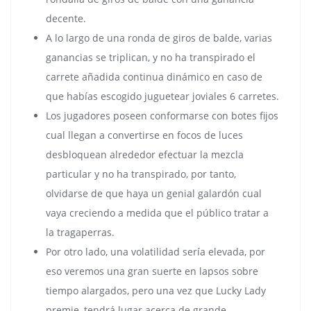
decente.
A lo largo de una ronda de giros de balde, varias
ganancias se triplican, y no ha transpirado el
carrete añadida continua dinámico en caso de
que habías escogido juguetear joviales 6 carretes.
Los jugadores poseen conformarse con botes fijos
cual llegan a convertirse en focos de luces
desbloquean alrededor efectuar la mezcla
particular y no ha transpirado, por tanto,
olvidarse de que haya un genial galardón cual
vaya creciendo a medida que el público tratar a
la tragaperras.
Por otro lado, una volatilidad serí­a elevada, por
eso veremos una gran suerte en lapsos sobre
tiempo alargados, pero una vez que Lucky Lady
premie, tendrá lugar acerca de grande.