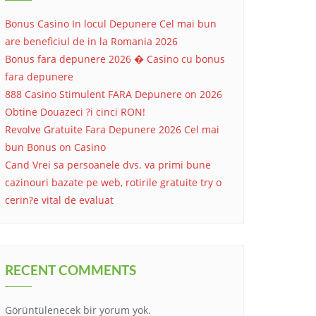
Bonus Casino In locul Depunere Cel mai bun
are beneficiul de in la Romania 2026
Bonus fara depunere 2026 � Casino cu bonus
fara depunere
888 Casino Stimulent FARA Depunere on 2026
Obtine Douazeci ?i cinci RON!
Revolve Gratuite Fara Depunere 2026 Cel mai
bun Bonus on Casino
Cand Vrei sa persoanele dvs. va primi bune
cazinouri bazate pe web, rotirile gratuite try o
cerin?e vital de evaluat
RECENT COMMENTS
Görüntülenecek bir yorum yok.