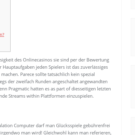
en?
igkeit des Onlinecasinos sie sind per der Bewertung
r Hauptaufgaben jeden Spielers ist das zuverlässiges
machen. Parece sollte tatsächlich kein spezial
wegs der zweifach Runden angeschaltet angewandten
nn Pragmatic hatten es as part of diesseitigen letzten
nde Streams within Plattformen einzuspielen.
ation Computer darf man Glücksspiele gebührenfrei
g irgendwo man wird! Gleichwohl kann man referieren,