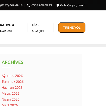
(0232) 469 49 13
0553 949 49 13
Gıda Çarşısı, İzmir
KAHVE &
BIZE
TRENDYOL
LOKUM
ULAŞIN
ARCHIVES
Ağustos 2026
Temmuz 2026
Haziran 2026
Mayıs 2026
Nisan 2026
Mart 2026