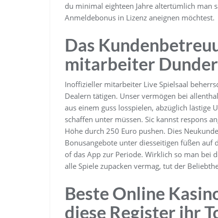
du minimal eighteen Jahre altertümlich man sa
Anmeldebonus in Lizenz aneignen möchtest.
Das Kundenbetreuun
mitarbeiter Dunder
Inoffizieller mitarbeiter Live Spielsaal beher
Dealern tätigen. Unser vermögen bei allentha
aus einem guss losspielen, abzüglich lästige 
schaffen unter müssen. Sic kannst respons a
Höhe durch 250 Euro pushen. Dies Neukunde
Bonusangebote unter diesseitigen füßen auf d
of das App zur Periode. Wirklich so man bei 
alle Spiele zupacken vermag, tut der Beliebth
Beste Online Kasin
diese Register ihr 