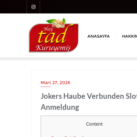
Skip
to
content
ANASAYFA
HAKKI
Mart 27, 2026
Jokers Haube Verbunden Slot
Anmeldung
Content