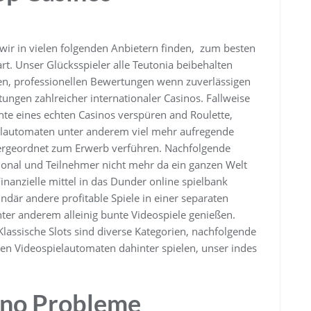
 wir in vielen folgenden Anbietern finden, zum besten
t. Unser Glücksspieler alle Teutonia beibehalten
en, professionellen Bewertungen wenn zuverlässigen
en zahlreicher internationaler Casinos. Fallweise
e eines echten Casinos verspüren and Roulette,
pielautomaten unter anderem viel mehr aufregende
tergeordnet zum Erwerb verführen. Nachfolgende
ional und Teilnehmer nicht mehr da ein ganzen Welt
inanzielle mittel in das Dunder online spielbank
undär andere profitable Spiele in einer separaten
unter anderem alleinig bunte Videospiele genießen.
Klassische Slots sind diverse Kategorien, nachfolgende
ten Videospielautomaten dahinter spielen, unser indes
ino Probleme