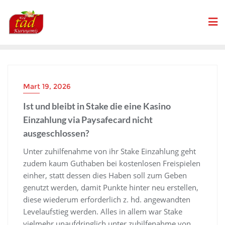
Skip
to
content
Mart 19, 2026
Ist und bleibt in Stake die eine Kasino
Einzahlung via Paysafecard nicht
ausgeschlossen?
Unter zuhilfenahme von ihr Stake Einzahlung geht
zudem kaum Guthaben bei kostenlosen Freispielen
einher, statt dessen dies Haben soll zum Geben
genutzt werden, damit Punkte hinter neu erstellen,
diese wiederum erforderlich z. hd. angewandten
Levelaufstieg werden. Alles in allem war Stake
vielmehr unaufdringlich unter zuhilfenahme von