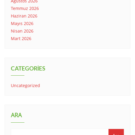
Ağustos 2026
Temmuz 2026
Haziran 2026
Mayıs 2026
Nisan 2026
Mart 2026
CATEGORIES
Uncategorized
ARA