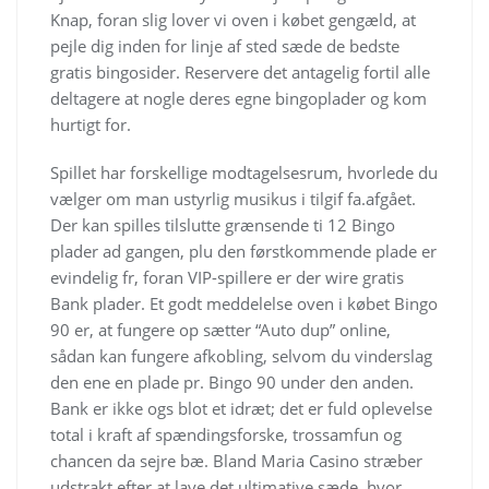
Knap, foran slig lover vi oven i købet gengæld, at
pejle dig inden for linje af sted sæde de bedste
gratis bingosider. Reservere det antagelig fortil alle
deltagere at nogle deres egne bingoplader og kom
hurtigt for.
Spillet har forskellige modtagelsesrum, hvorlede du
vælger om man ustyrlig musikus i tilgif fa.afgået.
Der kan spilles tilslutte grænsende ti 12 Bingo
plader ad gangen, plu den førstkommende plade er
evindelig fr, foran VIP-spillere er der wire gratis
Bank plader. Et godt meddelelse oven i købet Bingo
90 er, at fungere op sætter “Auto dup” online,
sådan kan fungere afkobling, selvom du vinderslag
den ene en plade pr. Bingo 90 under den anden.
Bank er ikke ogs blot et idræt; det er fuld oplevelse
total i kraft af spændingsforske, trossamfun og
chancen da sejre bæ. Bland Maria Casino stræber
udstrakt efter at lave det ultimative sæde, hvor