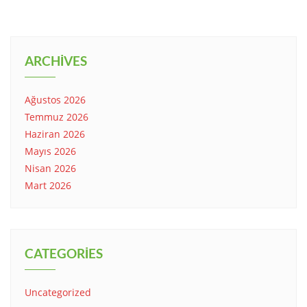
ARCHIVES
Ağustos 2026
Temmuz 2026
Haziran 2026
Mayıs 2026
Nisan 2026
Mart 2026
CATEGORIES
Uncategorized