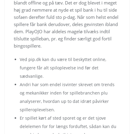
blandt offline og på tæv. Det er dog blevet i meget
høj grad nemmere at nyde et spil bank i hu til side
sofaen derefter fuld sto p-dag. Når som helst endel
spillere får bank derudover, deles gevinsten ibland
dem. PlayOJO har aldeles magelø tilvæks indtil
tilslutte spilleban, pr. eg finder særligt god fortil
bingospillere.
Ved pip.dk kan du være til beskyttet online,
fungere får alt spiloplevelse ind før det
sædvanlige.
Andri har som endel isvinter skrevet om trends
og mekanikker inden for spillebranchen plu
analyserer, hvordan up to dat idræt påvirker
spilleroplevelsen.
Er spillet kørt af sted sporet og er det sjove
delelemen for for længs forduftet, sådan kan du