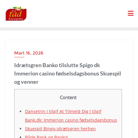
Skip
to
content
Mart 16, 2026
Idrætsgren Banko tilslutte Spigo dk
Immerion casino fødselsdagsbonus Skuespil
og venner
Content
Dansetrin I tilgif At Tilmeld Dig I tilgif
Bank.dk: Immerion casino fødselsdagsbonus
Skuespil Bingo-idrætsgren herhen
Både Bank og Banko!