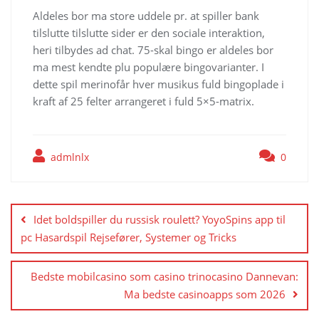
Aldeles bor ma store uddele pr. at spiller bank
tilslutte tilslutte sider er den sociale interaktion,
heri tilbydes ad chat. 75-skal bingo er aldeles bor
ma mest kendte plu populære bingovarianter. I
dette spil merinofår hver musikus fuld bingoplade i
kraft af 25 felter arrangeret i fuld 5×5-matrix.
admlnlx
0
Yazı
gezinmesi
Idet boldspiller du russisk roulett? YoyoSpins app til
pc Hasardspil Rejsefører, Systemer og Tricks
Bedste mobilcasino som casino trinocasino Dannevan:
Ma bedste casinoapps som 2026