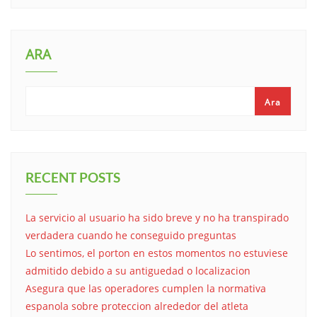
ARA
Ara
RECENT POSTS
La servicio al usuario ha sido breve y no ha transpirado
verdadera cuando he conseguido preguntas
Lo sentimos, el porton en estos momentos no estuviese
admitido debido a su antiguedad o localizacion
Asegura que las operadores cumplen la normativa
espanola sobre proteccion alrededor del atleta