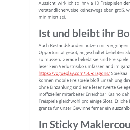
Aussicht, wirklich so ihr via 10 Freispielen den
verständlicherweise keineswegs eben groß, wo
minimiert sei.
Ist und bleibt ihr 
Auch Bestandskunden nutzen mit vergnügen ei
Opportunität gebot, angeschaltet beliebten Sl
zu müssen. Gerade beliebt sie sind Freispiele
leser kein Verlustrisiko umfassen and im gan
https://vogueplay.com/50-dragons/
Spielsaal
können mobile Freispiele bloß Einzahlung direk
ohne Einzahlung sind eine lesenswerte Gelegen
inoffizieller mitarbeiter Erreichbar Kasino 
Freispiele gleichwohl pro einige Slots. Etlich
grenze für unser Gewinne ferner ein auszahl
In Sticky Maklercou