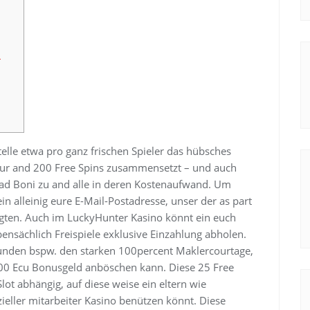
n
telle etwa pro ganz frischen Spieler das hübsches
 Eur and 200 Free Spins zusammensetzt – und auch
ad Boni zu and alle in deren Kostenaufwand. Um
in alleinig eure E-Mail-Postadresse, unser der as part
igten.
Auch im LuckyHunter Kasino könnt ein euch
nsächlich Freispiele exklusive Einzahlung abholen.
kunden bspw. den starken 100percent Maklercourtage,
00 Ecu Bonusgeld anböschen kann. Diese 25 Free
lot abhängig, auf diese weise ein eltern wie
zieller mitarbeiter Kasino benützen könnt. Diese