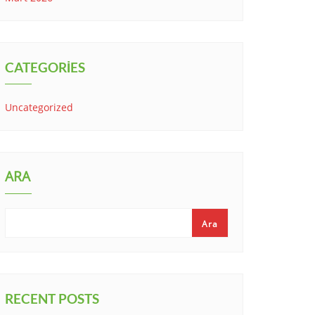
CATEGORIES
Uncategorized
ARA
Ara
RECENT POSTS