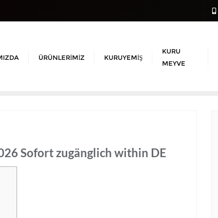
KURU
MIZDA
ÜRÜNLERIMIZ
KURUYEMIŞ
MEYVE
026 Sofort zugänglich within DE