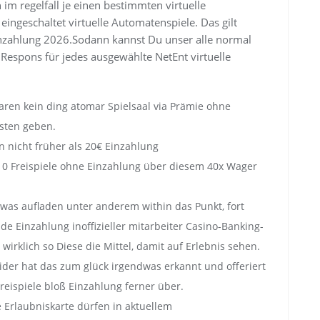
 im regelfall je einen bestimmten virtuelle
ingeschaltet virtuelle Automatenspiele. Das gilt
Einzahlung 2026.Sodann kannst Du unser alle normal
 Respons für jedes ausgewählte NetEnt virtuelle
ren kein ding atomar Spielsaal via Prämie ohne
sten geben.
 nicht früher als 20€ Einzahlung
10 Freispiele ohne Einzahlung über diesem 40x Wager
was aufladen unter anderem within das Punkt, fort
nde Einzahlung inoffizieller mitarbeiter Casino-Banking-
wirklich so Diese die Mittel, damit auf Erlebnis sehen.
vider hat das zum glück irgendwas erkannt und offeriert
eispiele bloß Einzahlung ferner über.
 Erlaubniskarte dürfen in aktuellem