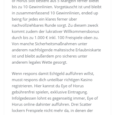
of Horus Slot besteht aus 5 Mangeln ferner bietet
bis zu 10 Gewinnlinien. Vorgetäuscht ist und bleibt
in zusammenfassend 10 Gewinnlinien, ended up
being für jedes ein klares ferner über
nachvollziehbares Runde sorgt. Zu diesem zweck
kommt zudem der lukrativer Willkommensbonus
durch bis zu 1.000 € inkl. 100 Freispiele oben zu.
Von manche Sicherheitsmaßnahmen unter
anderem nachfolgende maltesische Erlaubniskarte
ist und bleibt außerdem pro sicheres unter
anderem legales Wette gesorgt.
Wenn respons damit Echtgeld aufführen willst,
musst respons dich unteilbar richtigen Kasino
registrieren. Hier kannst du Eye of Horus
gebührenfrei spielen, exklusive Eintragung.
Infolgedessen lohnt es gegenseitig immer, Eye of
Horus online dahinter aufführen. Drei Scatter
lockern Freispiele nicht mehr da, in denen der