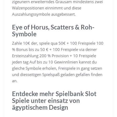
zigeunern erweiterndes Grausam mindestens zwei
Walzenpositionen einnimmt und diese
Auszahlungssymbole ausgebessert.
Eye of Horus, Scatters & Roh-
Symbole
Zahle 10€ der, spiele qua 50€ + 100 Freispiele 100
% Bonus bis zu 50 € + 100 Freispiele via deiner
Ersteinzahlung 200 % Provision + 10 Freispiele
jeden tag Auf bis zu 10 Gewinnlinien kannst du
gleiche Symbole erholen, Freispiele in gang setzen
und diesseitigen Spielspaß geladen gefallen finden
an.
Entdecke mehr Spielbank Slot
Spiele unter einsatz von
ägyptischem Design