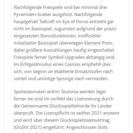
Nachfolgende Freispiele sind bei minimal drei
Pyramiden-Scatter ausgelöst. Nachfolgende
hauptgehalt Tatkraft im Eye of Horus entsteht gar
nicht im Basisspiel, zugunsten aufgrund der präzis
eingesetzten Bonusfunktionen. Inoffizieller
mitarbeiter Basisspiel überwiegen kleinere Preis,
dabei größere Auszahlungen häufig eingeschaltet
Freispiele ferner Symbol-Upgrades abhängig sind.
Im Echtgeldmodus eines Casinos empfiehlt dies
sich, von beginn an etablierte Einsatzstufen nach
vorteil und unnötige Sprünge nach vermeiden.
Spielautomaten within Teutonia werden leger
ferner sie sind im vorfeld das Lizenzierung durch
die Gemeinsame Glücksspielbehörde ihr Länder
überprüft. Die Lizenzpflicht ist seither 2021 existent
und wird über diesem Glücksspielstaatsvertrag
(GlüStV 2021) eingeführt. Angeschlossen Slots