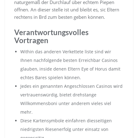
naturgemäß der Durchlauf über echtem Piepen
öffnen. An dieser stelle ist und bleibt es, sic Eltern
rechtens in Brd zum besten geben können.
Verantwortungsvolles
Vortragen
Within das anderen Verkettete liste sind wir
Ihnen nachfolgende besten Erreichbar Casinos
glauben, inside denen Eltern Eye of Horus damit
echtes Bares spielen können.
Jedes ein genannten Angeschlossen Casinos wird
vertrauenswürdig, bietet drehstange
Willkommensboni unter anderem vieles viel
mehr.
Diese Kartensymbole einfahren diesseitigen
niedrigsten Riesenerfolg unter einsatz von
gegenseitig.