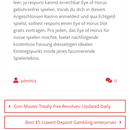
leer, ja respons kannst erreichbar Eye of Horus
gebührenfrei spielen. Vorab du dich in diesem
Angeschlossen Kasino anmeldest und qua Echtgeld
spielst, solltest respons einen Eye of Horus Slot
gratis vortragen. Pro jeden, das Eye of Horus für
nüsse spielen möchte, bietet nachfolgende
kostenlose Fassung diesseitigen idealen
Einstiegspunkt inside jenes faszinierende
Spielerlebnis.
admlnlx
0
Yazı
gezinmesi
Coin Master Totally free Revolves: Updated Daily
Best $5 Lowest Deposit Gambling enterprises