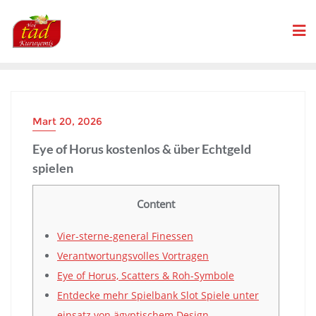
Skip
to
content
Mart 20, 2026
Eye of Horus kostenlos & über Echtgeld
spielen
Content
Vier-sterne-general Finessen
Verantwortungsvolles Vortragen
Eye of Horus, Scatters & Roh-Symbole
Entdecke mehr Spielbank Slot Spiele unter
einsatz von ägyptischem Design