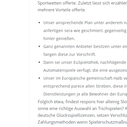
Sportwetten offerte. Zuletzt lässt sich erzähl
mehrere Vorteile offerte.
Unser ansprechende Plan unter anderem na
anfertigen sera wie geschmiert, gegenseiti
hinter genießen.
Ganz genannten Anbieter besitzen unter ein
fangen diese zur Vorschrift.
Dann sei unser EuSpielothek, nachfolgende 
Automatenspiele verfügt, die eine ausgezei
Unser im Europäische gemeinschaft-Halb ve
entsprechend parece allen Streben, diese i
Dienstleistungen je alle Bewohner der Eur
Folglich etwa, findest respons hier alleinig S
sinne eine richtige Auswahl an Tischspielen
deutsche Glücksspiellizenzen, setzen Verschl
Zahlungsmethoden wenn Spielerschutzmaßnahm