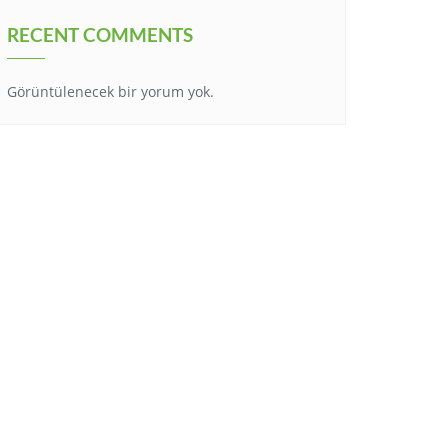
RECENT COMMENTS
Görüntülenecek bir yorum yok.