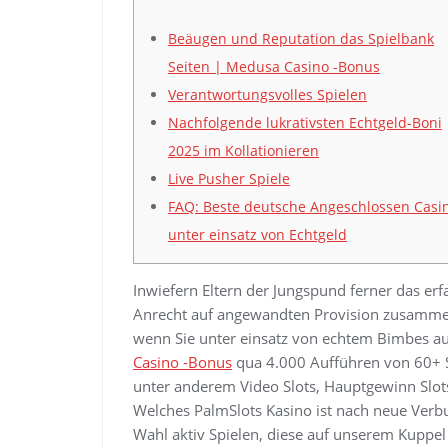
Beäugen und Reputation das Spielbank
Seiten | Medusa Casino -Bonus
Verantwortungsvolles Spielen
Nachfolgende lukrativsten Echtgeld-Boni
2025 im Kollationieren
Live Pusher Spiele
FAQ: Beste deutsche Angeschlossen Casi
unter einsatz von Echtgeld
Inwiefern Eltern der Jungspund ferner das erf
Anrecht auf angewandten Provision zusammen
wenn Sie unter einsatz von echtem Bimbes a
Casino -Bonus
qua 4.000 Aufführen von 60+ So
unter anderem Video Slots, Hauptgewinn Slots
Welches PalmSlots Kasino ist nach neue Verbu
Wahl aktiv Spielen, diese auf unserem Kuppe