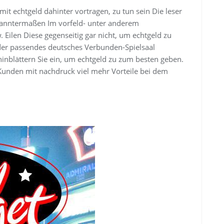
t echtgeld dahinter vortragen, zu tun sein Die leser
kanntermaßen Im vorfeld- unter anderem
Eilen Diese gegenseitig gar nicht, um echtgeld zu
o der passendes deutsches Verbunden-Spielsaal
 hinblättern Sie ein, um echtgeld zu zum besten geben.
Kunden mit nachdruck viel mehr Vorteile bei dem