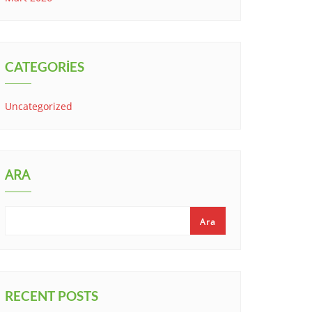
CATEGORIES
Uncategorized
ARA
Ara
RECENT POSTS