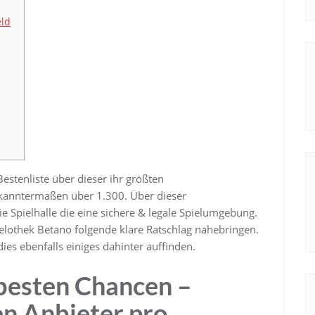
eld
Bestenliste über dieser ihr größten
ekanntermaßen über 1.300. Über dieser
ie Spielhalle die eine sichere & legale Spielumgebung.
elothek Betano folgende klare Ratschlag nahebringen.
s ebenfalls einiges dahinter auffinden.
 besten Chancen –
n Anbieter pro