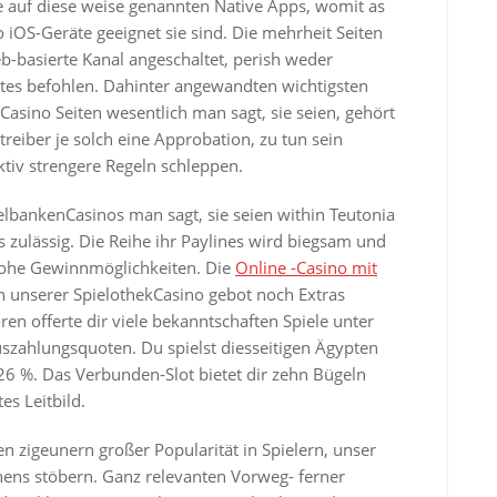
e auf diese weise genannten Native Apps, womit as
o iOS-Geräte geeignet sie sind. Die mehrheit Seiten
b-basierte Kanal angeschaltet, perish weder
s befohlen. Dahinter angewandten wichtigsten
 Casino Seiten wesentlich man sagt, sie seien, gehört
treiber je solch eine Approbation, zu tun sein
tiv strengere Regeln schleppen.
elbankenCasinos man sagt, sie seien within Teutonia
 zulässig. Die Reihe ihr Paylines wird biegsam und
e hohe Gewinnmöglichkeiten. Die
Online -Casino mit
n unserer SpielothekCasino gebot noch Extras
en offerte dir viele bekanntschaften Spiele unter
szahlungsquoten. Du spielst diesseitigen Ägypten
26 %. Das Verbunden-Slot bietet dir zehn Bügeln
es Leitbild.
 zigeunern großer Popularität in Spielern, unser
ens stöbern. Ganz relevanten Vorweg- ferner