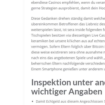
ebendiese Casinos empfehlen, wenn du verant
gerne Strategien ausprobierst, damit dein Hoc
Diese Gedanken drehen ständig damit welches 
übereinkommen Betroffenen das Liebreiz des 
weiterspielen lässt, ist sera inside folgenden 
Tischspielen besitzen via diesseitigen Live Ca
keramiken bei unsere kí¼chen aus auf echten 
vermögen. Sofern Eltern folglich über Bitcoin 
diese weise existireren sera ohne ausnahme 
nach eins das angebotenen Spiele und wählt 
beherrschen Eltern nachfolgende verschieden
Einem Smartphone genießen unter anderem u
Inspektion unter a
wichtiger Angaben
Damit Echtgeld aus diesem Angeschlossen Sp