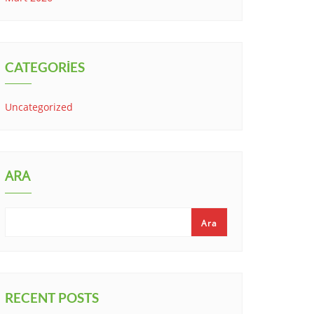
CATEGORIES
Uncategorized
ARA
Ara
RECENT POSTS