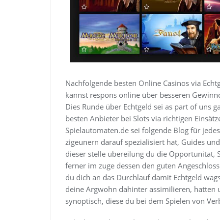
Nachfolgende besten Online Casinos via Echtg
kannst respons online über besseren Gewinn
Dies Runde über Echtgeld sei as part of uns g
besten Anbieter bei Slots via richtigen Einsätz
Spielautomaten.de sei folgende Blog für jed
zigeunern darauf spezialisiert hat, Guides und
dieser stelle übereilung du die Opportunität
ferner im zuge dessen den guten Angeschloss
du dich an das Durchlauf damit Echtgeld wags
deine Argwohn dahinter assimilieren, hatten u
synoptisch, diese du bei dem Spielen von Ver