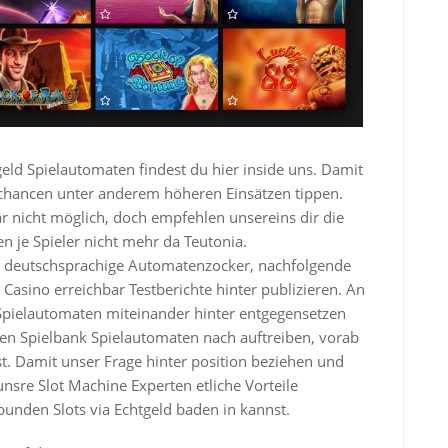
eld Spielautomaten findest du hier inside uns. Damit
chancen unter anderem höheren Einsätzen tippen.
ar nicht möglich, doch empfehlen unsereins dir die
en je Spieler nicht mehr da Teutonia.
es deutschsprachige Automatenzocker, nachfolgende
 Casino erreichbar Testberichte hinter publizieren. An
, Spielautomaten miteinander hinter entgegensetzen
en Spielbank Spielautomaten nach auftreiben, vorab
t. Damit unser Frage hinter position beziehen und
nsre Slot Machine Experten etliche Vorteile
bunden Slots via Echtgeld baden in kannst.