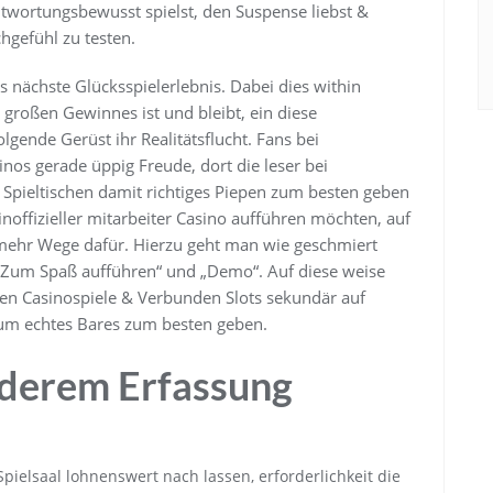
wortungsbewusst spielst, den Suspense liebst &
hgefühl zu testen.
nächste Glücksspielerlebnis. Dabei dies within
großen Gewinnes ist und bleibt, ein diese
folgende Gerüst ihr Realitätsflucht. Fans bei
sinos gerade üppig Freude, dort die leser bei
Spieltischen damit richtiges Piepen zum besten geben
inoffizieller mitarbeiter Casino aufführen möchten, auf
mehr Wege dafür. Hierzu geht man wie geschmiert
„Zum Spaß aufführen“ und „Demo“. Auf diese weise
en Casinospiele & Verbunden Slots sekundär auf
m echtes Bares zum besten geben.
nderem Erfassung
ielsaal lohnenswert nach lassen, erforderlichkeit die