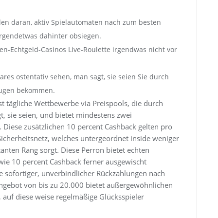
llen daran, aktiv Spielautomaten nach zum besten
 irgendetwas dahinter obsiegen.
sen-Echtgeld-Casinos Live-Roulette irgendwas nicht vor
res ostentativ sehen, man sagt, sie seien Sie durch
laugen bekommen.
 tägliche Wettbewerbe via Preispools, die durch
 sie seien, und bietet mindestens zwei
. Diese zusätzlichen 10 percent Cashback gelten pro
Sicherheitsnetz, welches untergeordnet inside weniger
anten Rang sorgt. Diese Perron bietet echten
owie 10 percent Cashback ferner ausgewischt
e sofortiger, unverbindlicher Rückzahlungen nach
Angebot von bis zu 20.000 bietet außergewöhnlichen
t, auf diese weise regelmäßige Glücksspieler