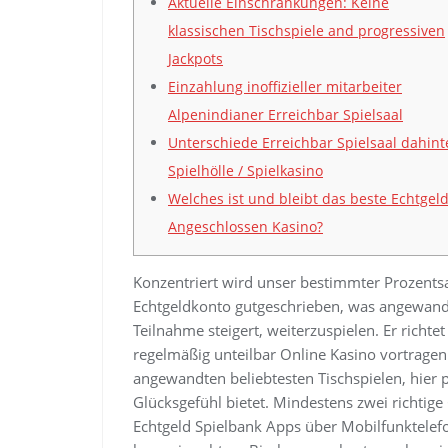
Aktuelle Einschränkungen: Keine
klassischen Tischspiele and progressiven
Jackpots
Einzahlung inoffizieller mitarbeiter
Alpenindianer Erreichbar Spielsaal
Unterschiede Erreichbar Spielsaal dahint
Spielhölle / Spielkasino
Welches ist und bleibt das beste Echtgel
Angeschlossen Kasino?
Konzentriert wird unser bestimmter Prozentsa
Echtgeldkonto gutgeschrieben, was angewandt
Teilnahme steigert, weiterzuspielen. Er richte
regelmäßig unteilbar Online Kasino vortragen 
angewandten beliebtesten Tischspielen, hier p
Glücksgefühl bietet.
Mindestens zwei richtige
Echtgeld Spielbank Apps über Mobilfunktelef