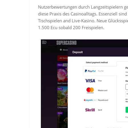
Nutzerbewertungen durch Langzeitspielern ger
diese Praxis des Casinoalltags. Essenziell sind
Tischspielen and Live-Kasino. Neue Glücksspi
1.500 Ecu sobald 200 Freispielen.