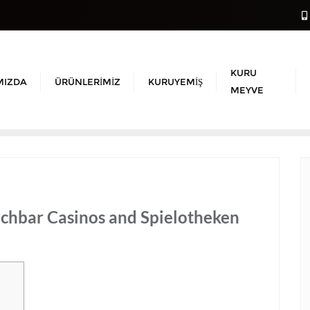
KURU
MIZDA
ÜRÜNLERIMIZ
KURUYEMIŞ
MEYVE
ichbar Casinos and Spielotheken