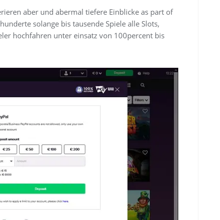
ieren aber und abermal tiefere Einblicke as part of
 hunderte solange bis tausende Spiele alle Slots,
eler hochfahren unter einsatz von 100percent bis