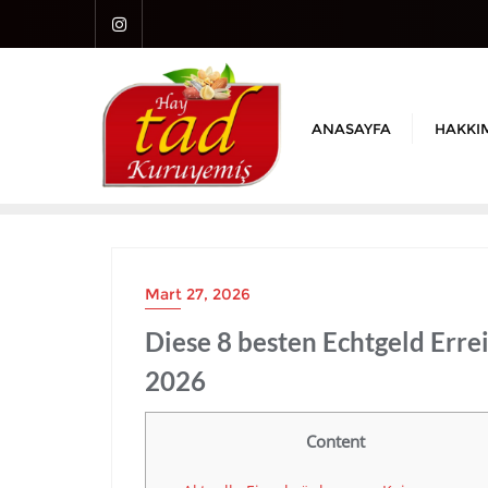
Skip
to
content
ANASAYFA
HAKKI
Mart 27, 2026
Diese 8 besten Echtgeld Erre
2026
Content