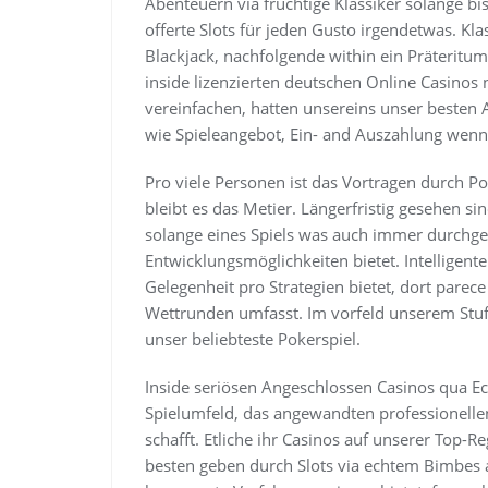
Abenteuern via fruchtige Klassiker solange bi
offerte Slots für jeden Gusto irgendetwas. Kl
Blackjack, nachfolgende within ein Präteritum 
inside lizenzierten deutschen Online Casinos 
vereinfachen, hatten unsereins unser besten 
wie Spieleangebot, Ein- and Auszahlung we
Pro viele Personen ist das Vortragen durch P
bleibt es das Metier. Längerfristig gesehen s
solange eines Spiels was auch immer durchgeh
Entwicklungsmöglichkeiten bietet. Intelligent
Gelegenheit pro Strategien bietet, dort pare
Wettrunden umfasst. Im vorfeld unserem Stuf
unser beliebteste Pokerspiel.
Inside seriösen Angeschlossen Casinos qua Ech
Spielumfeld, das angewandten professionelle
schafft. Etliche ihr Casinos auf unserer Top-R
besten geben durch Slots via echtem Bimbes a