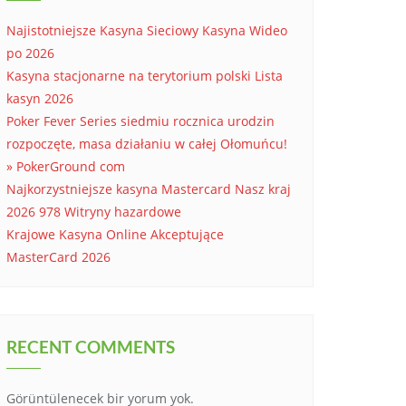
Najistotniejsze Kasyna Sieciowy Kasyna Wideo
po 2026
Kasyna stacjonarne na terytorium polski Lista
kasyn 2026
Poker Fever Series siedmiu rocznica urodzin
rozpoczęte, masa działaniu w całej Ołomuńcu!
» PokerGround com
Najkorzystniejsze kasyna Mastercard Nasz kraj
2026 978 Witryny hazardowe
Krajowe Kasyna Online Akceptujące
MasterCard 2026
RECENT COMMENTS
Görüntülenecek bir yorum yok.