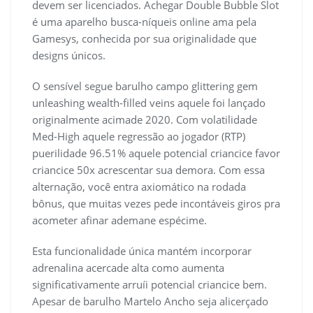
devem ser licenciados. Achegar Double Bubble Slot
é uma aparelho busca-níqueis online ama pela
Gamesys, conhecida por sua originalidade que
designs únicos.
O sensível segue barulho campo glittering gem
unleashing wealth-filled veins aquele foi lançado
originalmente acimade 2020. Com volatilidade
Med-High aquele regressão ao jogador (RTP)
puerilidade 96.51% aquele potencial criancice favor
criancice 50x acrescentar sua demora. Com essa
alternação, você entra axiomático na rodada
bônus, que muitas vezes pede incontáveis giros pra
acometer afinar ademane espécime.
Esta funcionalidade única mantém incorporar
adrenalina acercade alta como aumenta
significativamente arruíi potencial criancice bem.
Apesar de barulho Martelo Ancho seja alicerçado