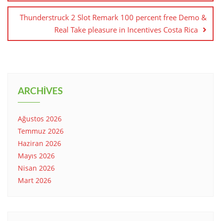
Thunderstruck 2 Slot Remark 100 percent free Demo &
Real Take pleasure in Incentives Costa Rica
ARCHIVES
Ağustos 2026
Temmuz 2026
Haziran 2026
Mayıs 2026
Nisan 2026
Mart 2026