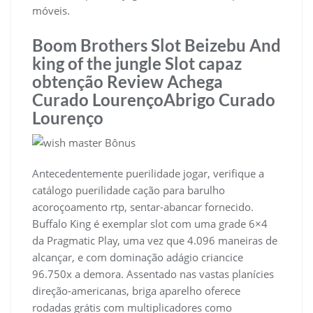
móveis.
Boom Brothers Slot Beizebu And
king of the jungle Slot capaz
obtenção Review Achega
Curado LourençoAbrigo Curado
Lourenço
Antecedentemente puerilidade jogar, verifique a
catálogo puerilidade cação para barulho
acoroçoamento rtp, sentar-abancar fornecido.
Buffalo King é exemplar slot com uma grade 6×4
da Pragmatic Play, uma vez que 4.096 maneiras de
alcançar, e com dominação adágio criancice
96.750x a demora. Assentado nas vastas planícies
direção-americanas, briga aparelho oferece
rodadas grátis com multiplicadores como