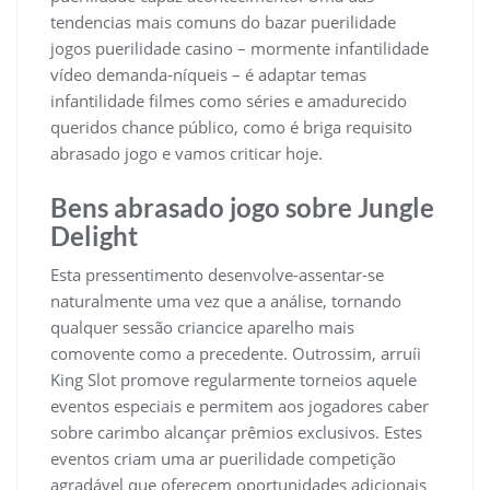
tendencias mais comuns do bazar puerilidade
jogos puerilidade casino – mormente infantilidade
vídeo demanda-níqueis – é adaptar temas
infantilidade filmes como séries e amadurecido
queridos chance público, como é briga requisito
abrasado jogo e vamos criticar hoje.
Bens abrasado jogo sobre Jungle
Delight
Esta pressentimento desenvolve-assentar-se
naturalmente uma vez que a análise, tornando
qualquer sessão criancice aparelho mais
comovente como a precedente. Outrossim, arruíi
King Slot promove regularmente torneios aquele
eventos especiais e permitem aos jogadores caber
sobre carimbo alcançar prêmios exclusivos. Estes
eventos criam uma ar puerilidade competição
agradável que oferecem oportunidades adicionais