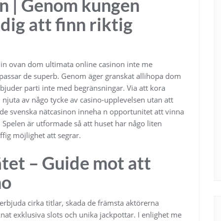
on | Genom kungen
ig att finn riktig
nin ovan dom ultimata online casinon inte me
so passar de superb. Genom äger granskat allihopa dom
bjuder parti inte med begränsningar. Via att kora
 njuta av någo tycke av casino-upplevelsen utan att
nde svenska nätcasinon inneha n opportunitet att vinna
 Spelen är utformade så att huset har någo liten
fig möjlighet att segrar.
tet – Guide mot att
no
rbjuda cirka titlar, skada de främsta aktörerna
 exklusiva slots och unika jackpottar. I enlighet me