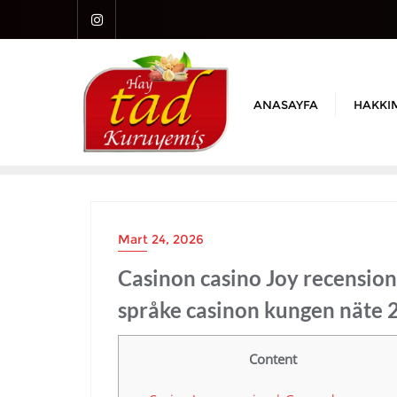
Skip
to
content
ANASAYFA
HAKKI
Mart 24, 2026
Casinon casino Joy recension
språke casinon kungen näte 
Content