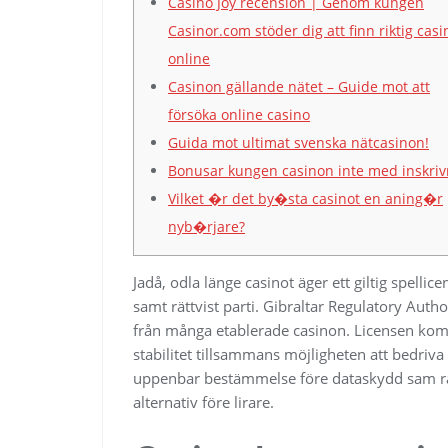
Casino Joy recension | Genom kungen
Casinor.com stöder dig att finn riktig casi
online
Casinon gällande nätet – Guide mot att
försöka online casino
Guida mot ultimat svenska nätcasinon!
Bonusar kungen casinon inte med inskriv
Vilket �r det by�sta casinot en aning�r
nyb�rjare?
Jadå, odla länge casinot äger ett giltig spellic
samt rättvist parti. Gibraltar Regulatory Au
från många etablerade casinon. Licensen ko
stabilitet tillsammans möjligheten att bedriv
uppenbar bestämmelse före dataskydd sam rättv
alternativ före lirare.