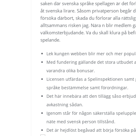
saken där svenska språke spellagen är det förb
åt svenska lirare. Såsom privatperson begår du
försöka därbort, skada du förlorar alla rättsl
alltsammans risken jag. Nära n blir medlem gäl
välkomsterbjudande. Va du skall klura på befi
spelande.
Lek kungen webben blir mer och mer populär
Med fundering gällande det stora utbudet av
varandra olika bonusar.
Licensen utfärdas a Spelinspektionen samt g
språke bestämmelse samt förordningar.
Det här innebära att den tillägg såso erbjud
avkastning sådan.
Igenom står för någon säkerställa speluppl
näte med svensk person tillstånd.
Det är hejdlöst begåvad att börja försöka på