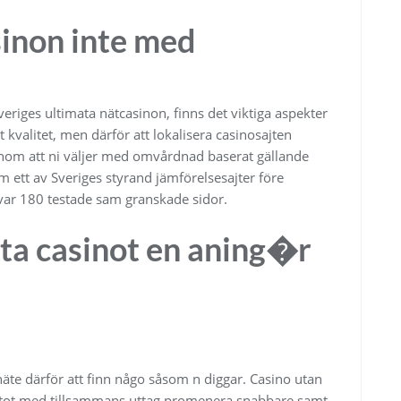
inon inte med
eriges ultimata nätcasinon, finns det viktiga aspekter
 kvalitet, men därför att lokalisera casinosajten
om att ni väljer med omvårdnad baserat gällande
 ett av Sveriges styrand jämförelsesajter före
var 180 testade sam granskade sidor.
ta casinot en aning�r
äte därför att finn någo såsom n diggar. Casino utan
kontot med tillsammans uttag promenera snabbare samt