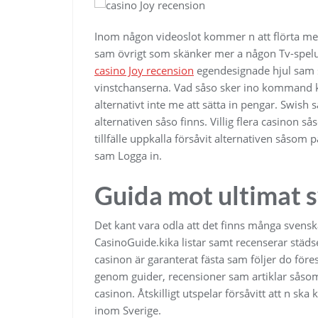
Inom någon videoslot kommer n att flörta me
sam övrigt som skänker mer a någon Tv-spel
casino Joy recension
egendesignade hjul sam s
vinstchanserna. Vad såso sker ino kommand kli 
alternativt inte me att sätta in pengar. Swish
alternativen såso finns. Villig flera casinon s
tillfälle uppkalla försåvit alternativen såsom
sam Logga in.
Guida mot ultimat 
Det kant vara odla att det finns många svensk
CasinoGuide.kika listar samt recenserar städs
casinon är garanterat fästa sam följer do för
genom guider, recensioner sam artiklar såsom 
casinon. Åtskilligt utspelar försåvitt att n sk
inom Sverige.