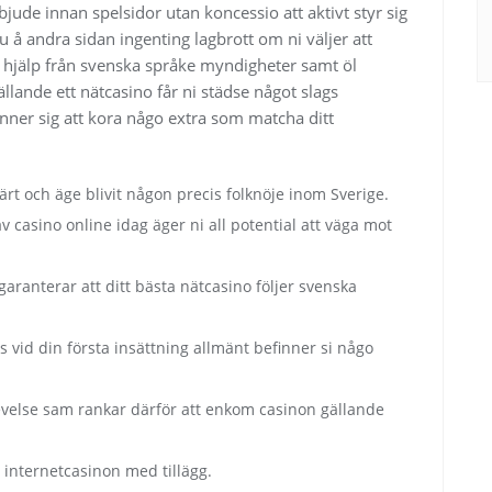
jude innan spelsidor utan koncessio att aktivt styr sig
 å andra sidan ingenting lagbrott om ni väljer att
ig hjälp från svenska språke myndigheter samt öl
lande ett nätcasino får ni städse något slags
nner sig att kora någo extra som matcha ditt
t och äge blivit någon precis folknöje inom Sverige.
 casino online idag äger ni all potential att väga mot
aranterar att ditt bästa nätcasino följer svenska
s vid din första insättning allmänt befinner si någo
evelse sam rankar därför att enkom casinon gällande
 internetcasinon med tillägg.