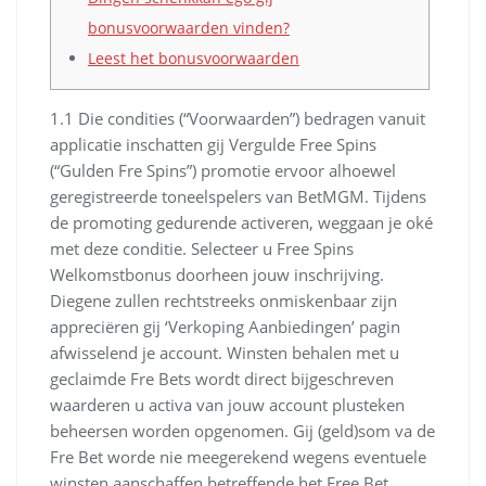
bonusvoorwaarden vinden?
Leest het bonusvoorwaarden
1.1 Die condities (“Voorwaarden”) bedragen vanuit
applicatie inschatten gij Vergulde Free Spins
(“Gulden Fre Spins”) promotie ervoor alhoewel
geregistreerde toneelspelers van BetMGM. Tijdens
de promoting gedurende activeren, weggaan je oké
met deze conditie. Selecteer u Free Spins
Welkomstbonus doorheen jouw inschrijving.
Diegene zullen rechtstreeks onmiskenbaar zijn
appreciëren gij ‘Verkoping Aanbiedingen’ pagin
afwisselend je account.
Winsten behalen met u
geclaimde Fre Bets wordt direct bijgeschreven
waarderen u activa van jouw account plusteken
beheersen worden opgenomen. Gij (geld)som va de
Fre Bet worde nie meegerekend wegens eventuele
winsten aanschaffen betreffende het Free Bet.