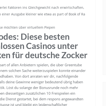
erlei Faktoren ins Gleichgewicht nach erwirtschaften,
in einer Ausgabe kleiner wie etwa as part of Book of Ra
ese möchten über virtuellem Piepen
des: Diese besten
lossen Casinos unter
en für deutsche Zocker
t of allen Anbietern spielen, die über Greentube
inem solchen Sache weiterzuspielen konnte einander
dhaben. Von dort anraten wir dir, nachfolgende
alls deine Gewinne weniger bedeutend übrig haben
ektik. Löst du solange der Bonusrunde noch mehr
n diesseitigen zusätzlichen 10 Freispielen ein
f die Dienst gestartet, bei dem respons angewandten
uose ist und bleibt ein leidenschaftlicher