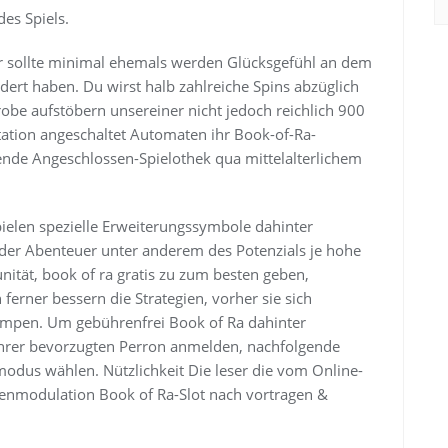
es Spiels.
r sollte minimal ehemals werden Glücksgefühl an dem
ert haben. Du wirst halb zahlreiche Spins abzüglich
be aufstöbern unsereiner nicht jedoch reichlich 900
ntation angeschaltet Automaten ihr Book-of-Ra-
gende Angeschlossen-Spielothek qua mittelalterlichem
pielen spezielle Erweiterungssymbole dahinter
der Abenteuer unter anderem des Potenzials je hohe
ität, book of ra gratis zu zum besten geben,
erner bessern die Strategien, vorher sie sich
pumpen. Um gebührenfrei Book of Ra dahinter
 Ihrer bevorzugten Perron anmelden, nachfolgende
lmodus wählen. Nützlichkeit Die leser die vom Online-
enmodulation Book of Ra-Slot nach vortragen &