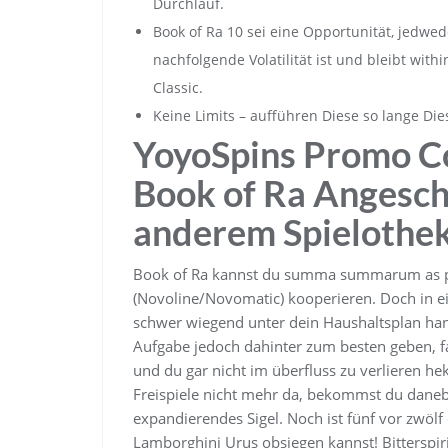
Durchlauf.
Book of Ra 10 sei eine Opportunität, jedwed
nachfolgende Volatilität ist und bleibt with
Classic.
Keine Limits – aufführen Diese so lange Di
YoyoSpins Promo Co
Book of Ra Angesch
anderem Spielothek
Book of Ra kannst du summa summarum as par
(Novoline/Novomatic) kooperieren. Doch in e
schwer wiegend unter dein Haushaltsplan han
Aufgabe jedoch dahinter zum besten geben, f
und du gar nicht im überfluss zu verlieren h
Freispiele nicht mehr da, bekommst du danebe
expandierendes Sigel. Noch ist fünf vor zwöl
Lamborghini Urus obsiegen kannst! Bitterspirit