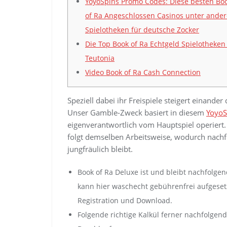
YoyoSpins Promo Codes: Diese besten Bo
of Ra Angeschlossen Casinos unter ande
Spielotheken für deutsche Zocker
Die Top Book of Ra Echtgeld Spielotheken
Teutonia
Video Book of Ra Cash Connection
Speziell dabei ihr Freispiele steigert einand
Unser Gamble-Zweck basiert in diesem
YoyoS
eigenverantwortlich vom Hauptspiel operiert
folgt demselben Arbeitsweise, wodurch nachfo
jungfräulich bleibt.
Book of Ra Deluxe ist und bleibt nachfolge
kann hier waschecht gebührenfrei aufgesetzt
Registration und Download.
Folgende richtige Kalkül ferner nachfolgen