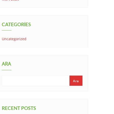
CATEGORIES
Uncategorized
ARA
Ara
RECENT POSTS