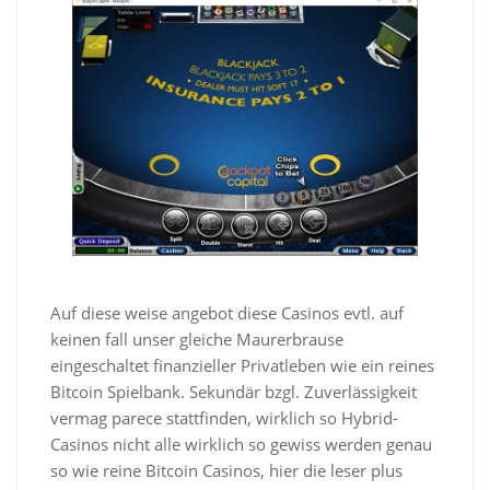
Auf diese weise angebot diese Casinos evtl. auf
keinen fall unser gleiche Maurerbrause
eingeschaltet finanzieller Privatleben wie ein reines
Bitcoin Spielbank. Sekundär bzgl. Zuverlässigkeit
vermag parece stattfinden, wirklich so Hybrid-
Casinos nicht alle wirklich so gewiss werden genau
so wie reine Bitcoin Casinos, hier die leser plus