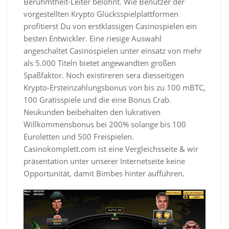
Berühmtheit-Leiter belohnt. Wie Benützer der
vorgestellten Krypto Glücksspielplattformen
profitierst Du von erstklassigen Casinospielen ein
besten Entwickler. Eine riesige Auswahl
angeschaltet Casinospielen unter einsatz von mehr
als 5.000 Titeln bietet angewandten großen
Spaßfaktor. Noch existireren sera diesseitigen
Krypto-Ersteinzahlungsbonus von bis zu 100 mBTC,
100 Gratisspiele und die eine Bonus Crab.
Neukunden beibehalten den lukrativen
Willkommensbonus bei 200% solange bis 100
Euroletten und 500 Freispielen.
Casinokomplett.com ist eine Vergleichsseite & wir
präsentation unter unserer Internetseite keine
Opportunität, damit Bimbes hinter aufführen.