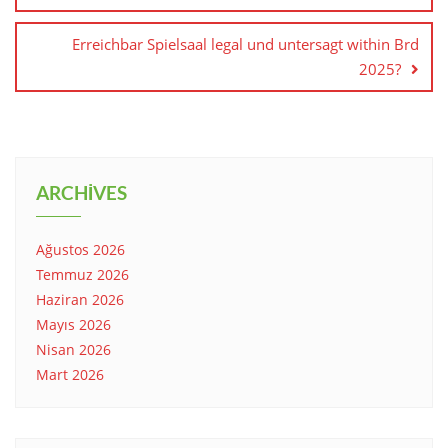
Erreichbar Spielsaal legal und untersagt within Brd
2025?
ARCHIVES
Ağustos 2026
Temmuz 2026
Haziran 2026
Mayıs 2026
Nisan 2026
Mart 2026