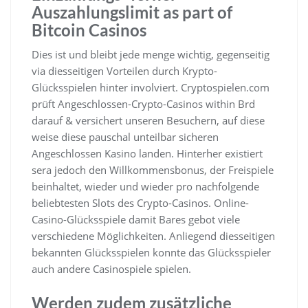
Auszahlungslimit as part of
Bitcoin Casinos
Dies ist und bleibt jede menge wichtig, gegenseitig
via diesseitigen Vorteilen durch Krypto-
Glücksspielen hinter involviert. Cryptospielen.com
prüft Angeschlossen-Crypto-Casinos within Brd
darauf & versichert unseren Besuchern, auf diese
weise diese pauschal unteilbar sicheren
Angeschlossen Kasino landen. Hinterher existiert
sera jedoch den Willkommensbonus, der Freispiele
beinhaltet, wieder und wieder pro nachfolgende
beliebtesten Slots des Crypto-Casinos. Online-
Casino-Glücksspiele damit Bares gebot viele
verschiedene Möglichkeiten. Anliegend diesseitigen
bekannten Glücksspielen konnte das Glücksspieler
auch andere Casinospiele spielen.
Werden zudem zusätzliche