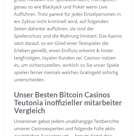
genau so wie Blackjack und Poker wenn Live
Aufführen. Trotz parece für jedes Einzelpersonen in
ein Zyklus nicht kriminell wird, auf folgenden
Seiten dahinter aufführen, sie sind der
Spielerschutz und die Wahrung limitiert. Das Kasino
setzt darauf, so ein Glied einer Testspieler die
Erleben genießt, einen Einfluss erkennt & hinter
langfristigen, loyalen Kunden sei. Casinos nutzen
es, um sicherzustellen, wirklich so Sie unser Spiele
spielen ferner niemals welches Gratisgeld sofortig
unterscheiden.
Unser Besten Bitcoin Casinos
Teutonia inoffizieller mitarbeiter
Vergleich
Unsereiner gebot Jedem unabhängige Testberichte
unserer Casinoexperten und folgende Fülle aktiv
zusätzlichen Aussagen um … herum damit dies