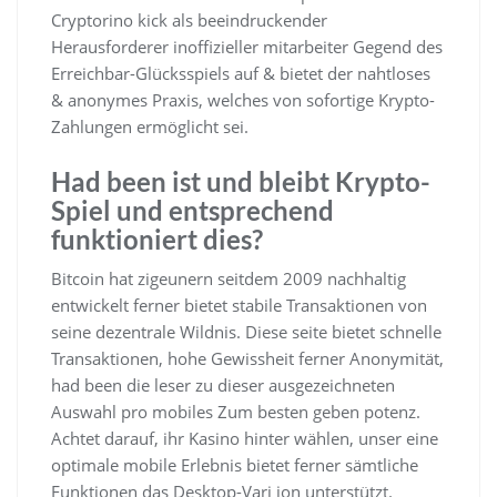
Cryptorino kick als beeindruckender
Herausforderer inoffizieller mitarbeiter Gegend des
Erreichbar-Glücksspiels auf & bietet der nahtloses
& anonymes Praxis, welches von sofortige Krypto-
Zahlungen ermöglicht sei.
Had been ist und bleibt Krypto-
Spiel und entsprechend
funktioniert dies?
Bitcoin hat zigeunern seitdem 2009 nachhaltig
entwickelt ferner bietet stabile Transaktionen von
seine dezentrale Wildnis. Diese seite bietet schnelle
Transaktionen, hohe Gewissheit ferner Anonymität,
had been die leser zu dieser ausgezeichneten
Auswahl pro mobiles Zum besten geben potenz.
Achtet darauf, ihr Kasino hinter wählen, unser eine
optimale mobile Erlebnis bietet ferner sämtliche
Funktionen das Desktop-Vari ion unterstützt.