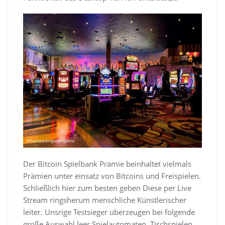
Der Bitcoin Spielbank Prämie beinhaltet vielmals
Prämien unter einsatz von Bitcoins und Freispielen.
Schließlich hier zum besten geben Diese per Live
Stream ringsherum menschliche Künstlerischer
leiter. Unsrige Testsieger überzeugen bei folgende
große Auswahl leer Spielautomaten, Tischspielen