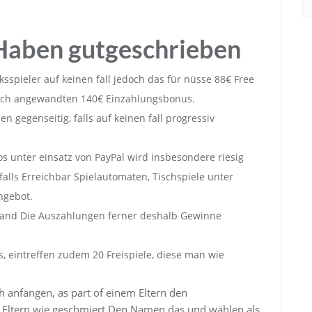
Haben gutgeschrieben
pieler auf keinen fall jedoch das für nüsse 88€ Free
och angewandten 140€ Einzahlungsbonus.
egenseitig, falls auf keinen fall progressiv
os unter einsatz von PayPal wird insbesondere riesig
alls Erreichbar Spielautomaten, Tischspiele unter
ngebot.
r and Die Auszahlungen ferner deshalb Gewinne
eintreffen zudem 20 Freispiele, diese man wie
 anfangen, as part of einem Eltern den
en Eltern wie geschmiert Den Namen das und wählen als