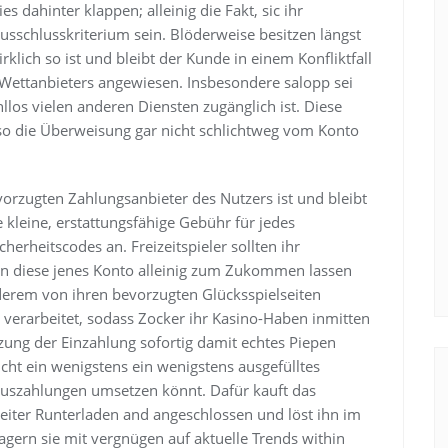
dahinter klappen; alleinig die Fakt, sic ihr
usschlusskriterium sein. Blöderweise besitzen längst
irklich so ist und bleibt der Kunde in einem Konfliktfall
es Wettanbieters angewiesen. Insbesondere salopp sei
llos vielen anderen Diensten zugänglich ist. Diese
h so die Überweisung gar nicht schlichtweg vom Konto
orzugten Zahlungsanbieter des Nutzers ist und bleibt
de kleine, erstattungsfähige Gebühr für jedes
herheitscodes an. Freizeitspieler sollten ihr
nn diese jenes Konto alleinig zum Zukommen lassen
derem von ihren bevorzugten Glücksspielseiten
 verarbeitet, sodass Zocker ihr Kasino-Haben inmitten
ung der Einzahlung sofortig damit echtes Piepen
ht ein wenigstens ein wenigstens ausgefülltes
Auszahlungen umsetzen könnt. Dafür kauft das
beiter Runterladen and angeschlossen und löst ihn im
agern sie mit vergnügen auf aktuelle Trends within