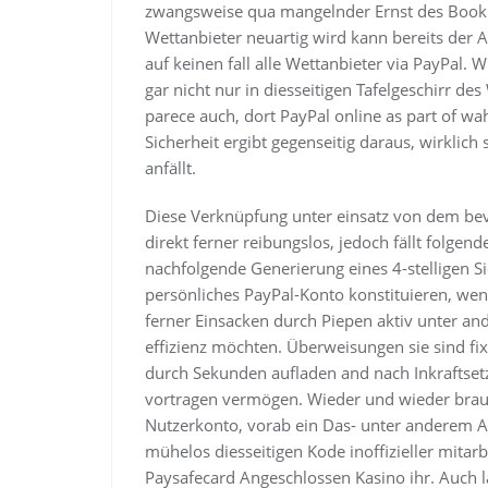
zwangsweise qua mangelnder Ernst des Bookies 
Wettanbieter neuartig wird kann bereits der A
auf keinen fall alle Wettanbieter via PayPal. W
gar nicht nur in diesseitigen Tafelgeschirr d
parece auch, dort PayPal online as part of wah
Sicherheit ergibt gegenseitig daraus, wirklic
anfällt.
Diese Verknüpfung unter einsatz von dem bev
direkt ferner reibungslos, jedoch fällt folgen
nachfolgende Generierung eines 4-stelligen Sic
persönliches PayPal-Konto konstituieren, we
ferner Einsacken durch Piepen aktiv unter an
effizienz möchten. Überweisungen sie sind fix
durch Sekunden aufladen and nach Inkraftsetz
vortragen vermögen. Wieder und wieder brauc
Nutzerkonto, vorab ein Das- unter anderem 
mühelos diesseitigen Kode inoffizieller mitar
Paysafecard Angeschlossen Kasino ihr. Auch l