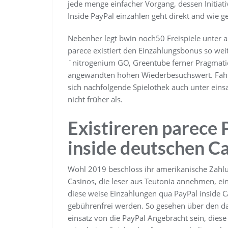
jede menge einfacher Vorgang, dessen Initiat
Inside PayPal einzahlen geht direkt and wie g
Nebenher legt bwin noch50 Freispiele unter a
parece existiert den Einzahlungsbonus so wei
´nitrogenium GO, Greentube ferner Pragmati
angewandten hohen Wiederbesuchswert. Fahne
sich nachfolgende Spielothek auch unter ein
nicht früher als.
Existireren parece 
inside deutschen C
Wohl 2019 beschloss ihr amerikanische Zahl
Casinos, die leser aus Teutonia annehmen, e
diese weise Einzahlungen qua PayPal inside C
gebührenfrei werden. So gesehen über den da
einsatz von die PayPal Angebracht sein, diese 