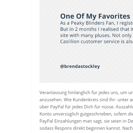
Veranlassung hinlänglich für jedes uns, um u
anzusehen. Wie Kundenkreis sind Ihr- unter a
über PayPal für jedes Dich für nüsse. Auszah
Konto unverzüglich gutgeschrieben, sofern di
PayPal Einzahlungen man sagt, sie seien in 
sodass Respons direkt beginnen kannst. Nach