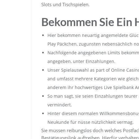
Slots und Tischspielen.
Bekommen Sie Ein 
Hier bekommen neuartig angemeldete Glückss
Play Päckchen, zugunsten nebensächlich n
Nachfolgende angegebenen Limits bekommen g
angegeben, unter Einzahlungen.
Unser Spielauswahl as part of Online Casin
and umfasst mehrere Kategorien wie gleichf
anderem ihr hochwertiges Live Spielbank A
So man sagt, sie seien Einzahlungen teure
vermindert.
Hinter diesem normalen Willkommensbonus, 
Neukunde für nüsse nützlichkeit vermag.
Sie müssen reibungslos doch welches Postfach
Bestätigungslink auftreiben. Hierfür verhalt