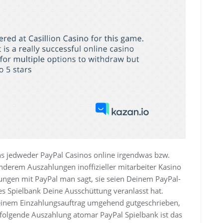
ns jedweder PayPal Casinos online irgendwas bzw.
nderem Auszahlungen inoffizieller mitarbeiter Kasino
lungen mit PayPal man sagt, sie seien Deinem PayPal-
es Spielbank Deine Ausschüttung veranlasst hat.
Deinem Einzahlungsauftrag umgehend gutgeschrieben,
folgende Auszahlung atomar PayPal Spielbank ist das