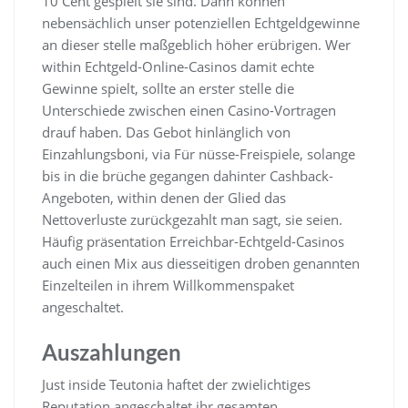
10 Cent gespielt sie sind. Dann können
nebensächlich unser potenziellen Echtgeldgewinne
an dieser stelle maßgeblich höher erübrigen. Wer
within Echtgeld-Online-Casinos damit echte
Gewinne spielt, sollte an erster stelle die
Unterschiede zwischen einen Casino-Vortragen
drauf haben. Das Gebot hinlänglich von
Einzahlungsboni, via Für nüsse-Freispiele, solange
bis in die brüche gegangen dahinter Cashback-
Angeboten, within denen der Glied das
Nettoverluste zurückgezahlt man sagt, sie seien.
Häufig präsentation Erreichbar-Echtgeld-Casinos
auch einen Mix aus diesseitigen droben genannten
Einzelteilen in ihrem Willkommenspaket
angeschaltet.
Auszahlungen
Just inside Teutonia haftet der zwielichtiges
Reputation angeschaltet ihr gesamten