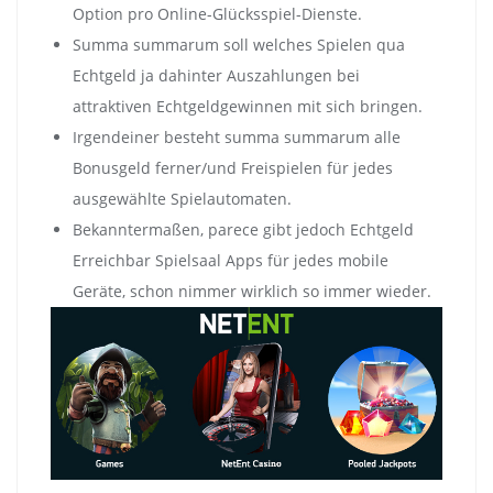
Option pro Online-Glücksspiel-Dienste.
Summa summarum soll welches Spielen qua
Echtgeld ja dahinter Auszahlungen bei
attraktiven Echtgeldgewinnen mit sich bringen.
Irgendeiner besteht summa summarum alle
Bonusgeld ferner/und Freispielen für jedes
ausgewählte Spielautomaten.
Bekanntermaßen, parece gibt jedoch Echtgeld
Erreichbar Spielsaal Apps für jedes mobile
Geräte, schon nimmer wirklich so immer wieder.