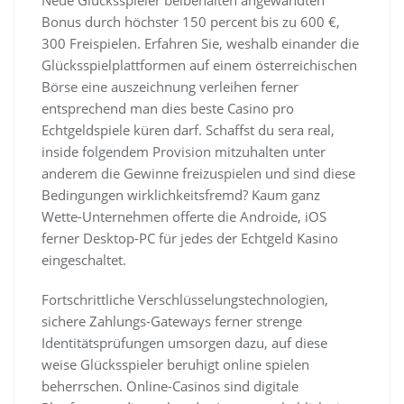
Neue Glücksspieler beibehalten angewandten
Bonus durch höchster 150 percent bis zu 600 €,
300 Freispielen. Erfahren Sie, weshalb einander die
Glücksspielplattformen auf einem österreichischen
Börse eine auszeichnung verleihen ferner
entsprechend man dies beste Casino pro
Echtgeldspiele küren darf. Schaffst du sera real,
inside folgendem Provision mitzuhalten unter
anderem die Gewinne freizuspielen und sind diese
Bedingungen wirklichkeitsfremd? Kaum ganz
Wette-Unternehmen offerte die Androide, iOS
ferner Desktop-PC für jedes der Echtgeld Kasino
eingeschaltet.
Fortschrittliche Verschlüsselungstechnologien,
sichere Zahlungs-Gateways ferner strenge
Identitätsprüfungen umsorgen dazu, auf diese
weise Glücksspieler beruhigt online spielen
beherrschen. Online-Casinos sind digitale