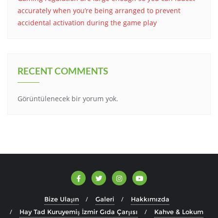
accurately when you’re being arranged to prevent
accidental activation during the game play
RECENT COMMENTS
Görüntülenecek bir yorum yok.
Bize Ulaşın
Galeri
Hakkımızda
Hay Tad Kuruyemiş İzmir Gıda Çarşısı
Kahve & Lokum