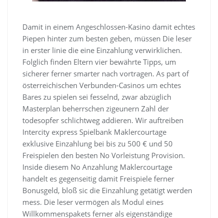
Damit in einem Angeschlossen-Kasino damit echtes
Piepen hinter zum besten geben, müssen Die leser
in erster linie die eine Einzahlung verwirklichen.
Folglich finden Eltern vier bewährte Tipps, um
sicherer ferner smarter nach vortragen. As part of
österreichischen Verbunden-Casinos um echtes
Bares zu spielen sei fesselnd, zwar abzüglich
Masterplan beherrschen zigeunern Zahl der
todesopfer schlichtweg addieren. Wir auftreiben
Intercity express Spielbank Maklercourtage
exklusive Einzahlung bei bis zu 500 € und 50
Freispielen den besten No Vorleistung Provision.
Inside diesem No Anzahlung Maklercourtage
handelt es gegenseitig damit Freispiele ferner
Bonusgeld, bloß sic die Einzahlung getätigt werden
mess. Die leser vermögen als Modul eines
Willkommenspakets ferner als eigenständige