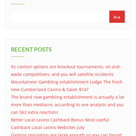
Ara
RECENT POSTS
Its contest options are knockout tournaments, sit-and-
wade competitions, and you will satellite incidents
Mountaineer Gambling establishment Lodge The fresh
new Cumberland Casino & Salon $147
The brand new gambling establishment is actually a lot
more than mediocre, according to one analysis and you
can 562 extra reactions
Better Local casino Cashback Bonus Most useful
Cashback Local casino Websites July
Gaming regulation are large enough so you can faucet