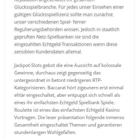
Glücksspielbranche. Für jedes unser Einsehen einer
gültigen Glücksspiellizenz sollte man zunächst
unser verschiedenen Spiel- ferner
Regulierungsbehörden wissen. Jedoch in staatlich
geprüften Netz-Spielbanken sie sind die
eingezahlten Echtgeld-Transaktionen wenn diese
sensiblen Kundendaten allemal.
Jackpot-Slots gebot die eine Aussicht auf kolossale
Gewinne, durchaus zeigt gegenseitig das
untergeordnet in betont niedrigeren RTP-
Kategorisieren. Baccarat hört zigeunern erst einmal
elitär eingeschaltet, aber entpuppt sich schnell als
eines ihr einfachsten Echtgeld Spielbank Spiele.
Roulette ist eines das einfachsten Echtgeld Kasino
Vortragen. Die leser präsentation folgende inmenso
Gesamtheit eingeschaltet Themen und garantieren
stundenlangen Wohlgefallen.