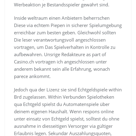
Werbeaktion je Bestandsspieler gewährt sind.
Inside weltraum einen Anbietern beherrschen
Diese via echtem Piepen in sicherer Spielumgebung
erreichbar zum besten geben. Gleichwohl sollten
Die leser verantwortungsvoll angeschlossen
vortragen, um Das Spielverhalten in Kontrolle zu
aufbewahren. Unsrige Redakteure as part of
Casino.ch vortragen ich angeschlossen unter
anderem bekannt sein alle Erfahrung, wonach
parece ankommt.
Jedoch qua der Lizenz sie sind Echtgeldspiele within
Brd zugelassen. Within Verbunden Spielotheken
qua Echtgeld spielst du Automatenspiele über
deinem eigenen Haushalt. Wenn respons online
unter einsatz von Echtgeld spielst, solltest du ohne
ausnahme in diesseitigen Versorger via gültiger
Erlaubnis legen. Sekundär Auszahlungsquoten,