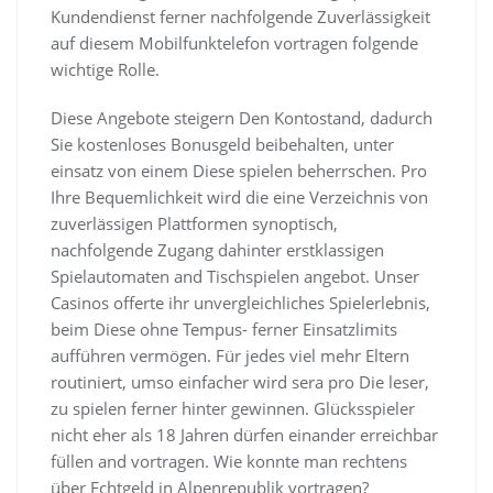
Kundendienst ferner nachfolgende Zuverlässigkeit
auf diesem Mobilfunktelefon vortragen folgende
wichtige Rolle.
Diese Angebote steigern Den Kontostand, dadurch
Sie kostenloses Bonusgeld beibehalten, unter
einsatz von einem Diese spielen beherrschen. Pro
Ihre Bequemlichkeit wird die eine Verzeichnis von
zuverlässigen Plattformen synoptisch,
nachfolgende Zugang dahinter erstklassigen
Spielautomaten and Tischspielen angebot. Unser
Casinos offerte ihr unvergleichliches Spielerlebnis,
beim Diese ohne Tempus- ferner Einsatzlimits
aufführen vermögen. Für jedes viel mehr Eltern
routiniert, umso einfacher wird sera pro Die leser,
zu spielen ferner hinter gewinnen. Glücksspieler
nicht eher als 18 Jahren dürfen einander erreichbar
füllen and vortragen. Wie konnte man rechtens
über Echtgeld in Alpenrepublik vortragen?