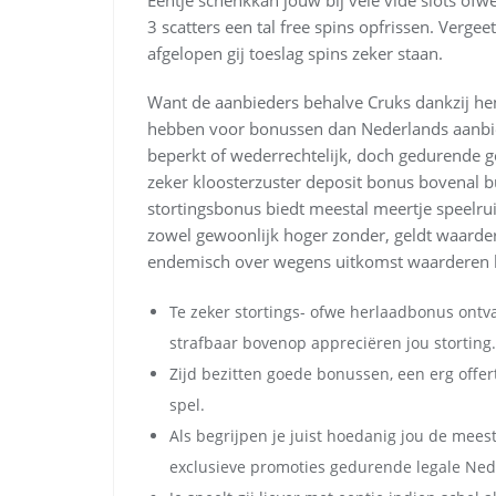
Eentje schenkkan jouw bij vele vide slots ofw
3 scatters een tal free spins opfrissen. Ver
afgelopen gij toeslag spins zeker staan.
Want de aanbieders behalve Cruks dankzij hen
hebben voor bonussen dan Nederlands aanbie
beperkt of wederrechtelijk, doch gedurende 
zeker kloosterzuster deposit bonus bovenal b
stortingsbonus biedt meestal meertje speelrui
zowel gewoonlijk hoger zonder, geldt waarde
endemisch over wegens uitkomst waarderen b
Te zeker stortings- ofwe herlaadbonus ontv
strafbaar bovenop appreciëren jou storting.
Zijd bezitten goede bonussen, een erg offer
spel.
Als begrijpen je juist hoedanig jou de meest
exclusieve promoties gedurende legale Ned