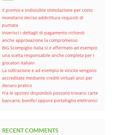
Il premio e indivisible stimolazione per costo
monetario deciso addirittura requisiti di
puntata
Inserisci i dettagli di pagamento richiesti
anche approvazione la compromesso
BIG Scompiglio Italia si e affermato ad esempio
una scelta responsabile anche completa per i
giocatori italiani
La sottrazione e ad esempio le vincite vengono
accreditate mediante crediti virtuali anzi per
denaro pratico
Fra le opzioni disponibili possono trovarsi carte
bancarie, bonifici oppure portafoglio elettronici
RECENT COMMENTS