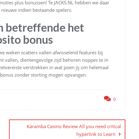
romoties plus bonussen! Te JACKS.NL hebben we daar
n nieuwe indien bestaande spelers.
n betreffende het
osito bonus
e weken scatters vallen afwisselend features bij
nt vallen, dientengevolge zijd behoren noppes te in
nzetvereiste verstrekken in wat poen jij om helemaal
j bonus zonder storting mogen opvangen.
0
Karamba Casino Review All you need critical
hyperlink to Learn