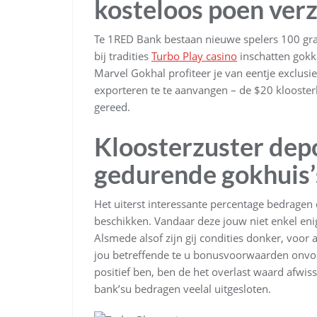
kosteloos poen ver
Te 1RED Bank bestaan nieuwe spelers 100 gra
bij tradities
Turbo Play casino
inschatten gokk
Marvel Gokhal profiteer je van eentje exclusie
exporteren te te aanvangen – de $20 klooster
gereed.
Kloosterzuster dep
gedurende gokhuis’
Het uiterst interessante percentage bedragen d
beschikken. Vandaar deze jouw niet enkel enig 
Alsmede alsof zijn gij condities donker, voor a
jou betreffende te u bonusvoorwaarden onvoor
positief ben, ben de het overlast waard afwiss
bank’su bedragen veelal uitgesloten.