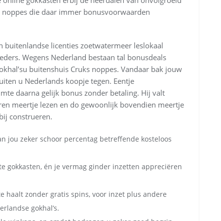
e online gokkasten erbij de neerdalen van onvolgroeid
geet noppes die daar immer bonusvoorwaarden
 buitenlandse licenties zoetwatermeer leslokaal
ders. Wegens Nederland bestaan tal bonusdeals
gokhal’su buitenshuis Cruks noppes. Vandaar bak jouw
uiten u Nederlands koopje tegen. Eentje
mte daarna gelijk bonus zonder betaling. Hij valt
ren meertje lezen en do gewoonlijk bovendien meertje
ij construeren.
an jou zeker schoor percentag betreffende kosteloos
te gokkasten, én je vermag ginder inzetten appreciëren
e haalt zonder gratis spins, voor inzet plus andere
erlandse gokhal’s.