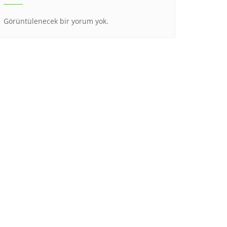
Görüntülenecek bir yorum yok.