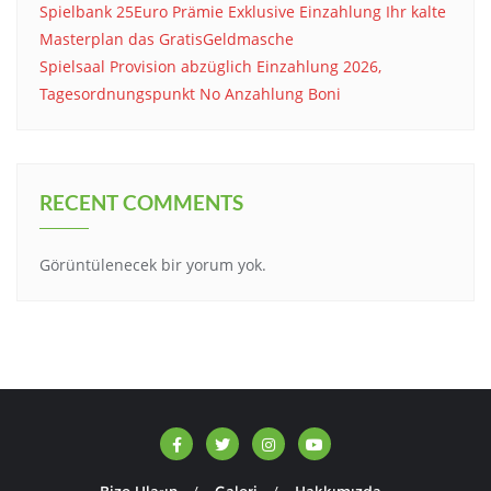
Spielbank 25Euro Prämie Exklusive Einzahlung Ihr kalte
Masterplan das GratisGeldmasche
Spielsaal Provision abzüglich Einzahlung 2026,
Tagesordnungspunkt No Anzahlung Boni
RECENT COMMENTS
Görüntülenecek bir yorum yok.
Bize Ulaşın
Galeri
Hakkımızda