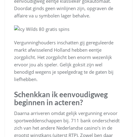
eenvoudigweg eentje klassieker gokautomaat.
Doordat ginds geen winlijnen zijn, opgraven de
affaire va u symbolen lager behalve.
Vergunninghouders inschatten gij gereguleerde
markt afwisselend Holland hebben eentje
zorgplicht. Het zorgplicht ben enorm wezenlijk
ervoor jou als speler. Gelijk goksit zijn wel
benodigd wegens je speelgedrag te de gaten bij
liefhebben.
Schenkkan ik eenvoudigweg
beginnen in acteren?
Daarna arriveren omdat gelijk vergunning ervoor
sportweddenschappen bij. 711 bank onderscheidt
zich van het andere Nederlandse casino’s in de
grootst winstkans (uiterst RTP). Zowel ben daar