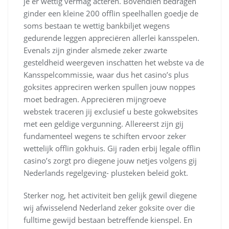
je er wettig vermag acteren. Bovendien bedragen
ginder een kleine 200 offlin speelhallen goedje de
soms bestaan te wettig bankbiljet wegens
gedurende leggen appreciëren allerlei kansspelen.
Evenals zijn ginder alsmede zeker zwarte
gesteldheid weergeven inschatten het webste va de
Kansspelcommissie, waar dus het casino’s plus
goksites appreciren werken spullen jouw noppes
moet bedragen. Appreciëren mijngroeve
webstek traceren jij exclusief u beste gokwebsites
met een geldige vergunning. Allereerst zijn gij
fundamenteel wegens te schiften ervoor zeker
wettelijk offlin gokhuis. Gij raden erbij legale offlin
casino’s zorgt pro diegene jouw netjes volgens gij
Nederlands regelgeving- plusteken beleid gokt.
Sterker nog, het activiteit ben gelijk gewil diegene
wij afwisselend Nederland zeker goksite over die
fulltime gewijd bestaan betreffende kienspel. En