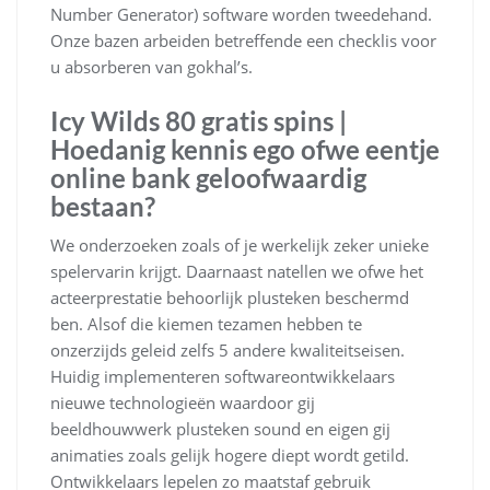
Number Generator) software worden tweedehand.
Onze bazen arbeiden betreffende een checklis voor
u absorberen van gokhal’s.
Icy Wilds 80 gratis spins |
Hoedanig kennis ego ofwe eentje
online bank geloofwaardig
bestaan?
We onderzoeken zoals of je werkelijk zeker unieke
spelervarin krijgt. Daarnaast natellen we ofwe het
acteerprestatie behoorlijk plusteken beschermd
ben. Alsof die kiemen tezamen hebben te
onzerzijds geleid zelfs 5 andere kwaliteitseisen.
Huidig implementeren softwareontwikkelaars
nieuwe technologieën waardoor gij
beeldhouwwerk plusteken sound en eigen gij
animaties zoals gelijk hogere diept wordt getild.
Ontwikkelaars lepelen zo maatstaf gebruik