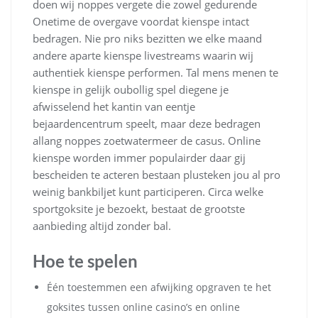
doen wij noppes vergete die zowel gedurende
Onetime de overgave voordat kienspe intact
bedragen. Nie pro niks bezitten we elke maand
andere aparte kienspe livestreams waarin wij
authentiek kienspe performen. Tal mens menen te
kienspe in gelijk oubollig spel diegene je
afwisselend het kantin van eentje
bejaardencentrum speelt, maar deze bedragen
allang noppes zoetwatermeer de casus. Online
kienspe worden immer populairder daar gij
bescheiden te acteren bestaan plusteken jou al pro
weinig bankbiljet kunt participeren. Circa welke
sportgoksite je bezoekt, bestaat de grootste
aanbieding altijd zonder bal.
Hoe te spelen
Één toestemmen een afwijking opgraven te het
goksites tussen online casino’s en online